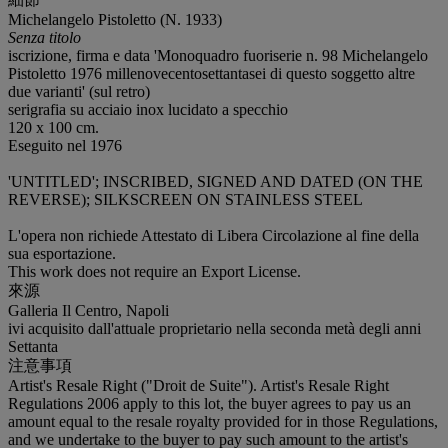
Michelangelo Pistoletto (N. 1933)
Senza titolo
iscrizione, firma e data 'Monoquadro fuoriserie n. 98 Michelangelo
Pistoletto 1976 millenovecentosettantasei di questo soggetto altre
due varianti' (sul retro)
serigrafia su acciaio inox lucidato a specchio
120 x 100 cm.
Eseguito nel 1976
'UNTITLED'; INSCRIBED, SIGNED AND DATED (ON THE
REVERSE); SILKSCREEN ON STAINLESS STEEL
L'opera non richiede Attestato di Libera Circolazione al fine della
sua esportazione.
This work does not require an Export License.
來源
Galleria Il Centro, Napoli
ivi acquisito dall'attuale proprietario nella seconda metà degli anni
Settanta
注意事項
Artist's Resale Right ("Droit de Suite"). Artist's Resale Right
Regulations 2006 apply to this lot, the buyer agrees to pay us an
amount equal to the resale royalty provided for in those Regulations,
and we undertake to the buyer to pay such amount to the artist's