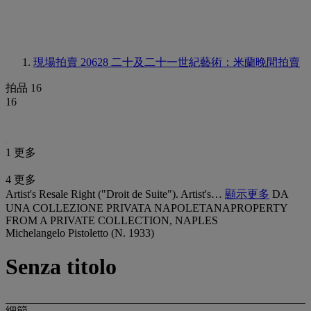
現場拍賣 20628
二十及二十一世紀藝術：米蘭晚間拍賣
拍品 16
16
1 更多
4 更多
Artist's Resale Right ("Droit de Suite"). Artist's…
顯示更多
DA
UNA COLLEZIONE PRIVATA NAPOLETANAPROPERTY
FROM A PRIVATE COLLECTION, NAPLES
Michelangelo Pistoletto (N. 1933)
Senza titolo
細節