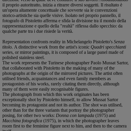
il proprio autoritratto, inizia a ritrarre diversi soggetti. Il risultato è
un'opera altamente concettuale che sovverte sia le convenzioni
storico-artistiche sia quelle visive. Isolato nel proprio pannello, il
fotografo di Pistoletto afferma e sfida la divisione tra il mondo della
rappresentazione e quello della "realtà" riflessa dallo specchio: da
qualche parte tra i due risiede la verità.
Representation confronts reality in Michelangelo Pistoletto's
Senza
titolo.
A distinctive work from the artist's iconic
Quadri specchianti
series, or mirror paintings, it is composed of a large panel made of
polished stainless steel.
The work represents the Turinese photographer Paolo Mussat Sartor,
that collaborated with Pistoletto in the making of many of the
photographs at the origin of the mirrored pictures. The artist often
utilised friends, acquaintances and even family members as
protagonists of his works, rarely citating them directly, although
many of them were easily recognisable figures.
The photograph from which this work originates has been
exceptionally shot by Pistoletto himself, to allow Mussat Sartor
becoming its protagonist and not its author. The shot was utilised,
other than for the three variants that portray the photographer
posing, for other two works:
Donna con lampada
(1975) and
Macchina fotografica
(1975), in which the photographer leaves
room first to the feminine figure next to him, and then to the camera