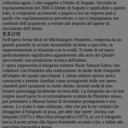
collection agent. Lotto soggetto a Diritto di Seguito. Secondo le
regolamentazioni del 2006 il Diritto di Seguito è applicabile a questo
lotto, il compratore acconsente a pagare a noi un importo pari a
quello che regolamentazioni prevedono, e noi ci impegniamo nei
confronti dell’acquirente a versare tale importo all’agente di
riscossione dell’artista.
更多詳情
Nell'opera
Senza titolo
di Michelangelo Pistoletto, composta da un
grande pannello in acciaio inossidabile lucidato a specchio, la
rappresentazione si relaziona con la realtà. Si tratta di un'opera
particolarmente significativa appartenente alla serie dei
Quadri
specchianti
, una produzione iconica dell'artista.
L'opera rappresenta il fotografo torinese Paolo Mussat Sartor, che
collaborò con Pistoletto alla realizzazione di molte delle fotografie
all'origine dei quadri specchianti. L'artista utilizzò spesso amici,
conoscenti e persino familiari come protagonisti delle sue opere,
citandoli però raramente in modo diretto, benché molti di loro
fossero personaggi facilmente riconoscibili. La fotografia da cui trae
origine quest'opera fu eccezionalmente scattata da Pistoletto stesso,
per permettere a Mussat Sartor di diventarne protagonista e non
autore. Lo scatto è stato utilizzato, oltre che per le tre varianti che
ritraggono il fotografo in posa, per altre due opere:
Donna con
lampada
(1975) e
Macchina fotografica
(1975), in cui il fotografo
lascia il posto prima alla figura femminile accanto a lui, e infine alla
macchina fotografica stessa.