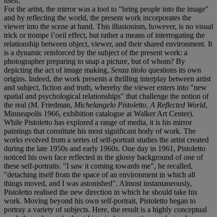
itself.
For the artist, the mirror was a tool to "bring people into the image"
and by reflecting the world, the present work incorporates the
viewer into the scene at hand. This illusionism, however, is no visual
trick or trompe l’oeil effect, but rather a means of interrogating the
relationship between object, viewer, and their shared environment. It
is a dynamic reinforced by the subject of the present work: a
photographer preparing to snap a picture, but of whom? By
depicting the act of image making,
Senza titolo
questions its own
origins. Indeed, the work presents a thrilling interplay between artist
and subject, fiction and truth, whereby the viewer enters into "new
spatial and psychological relationships" that challenge the notion of
the real (M. Friedman,
Michelangelo Pistoletto, A Reflected World
,
Minneapolis 1966, exhibition catalogue at Walker Art Center).
While Pistoletto has explored a range of media, it is his mirror
paintings that constitute his most significant body of work. The
works evolved from a series of self-portrait studies the artist created
during the late 1950s and early 1960s. One day in 1961, Pistoletto
noticed his own face reflected in the glossy background of one of
these self-portraits. "I saw it coming towards me", he recalled,
"detaching itself from the space of an environment in which all
things moved, and I was astonished". Almost instantaneously,
Pistoletto realised the new direction in which he should take his
work. Moving beyond his own self-portrait, Pistoletto began to
portray a variety of subjects. Here, the result is a highly conceptual