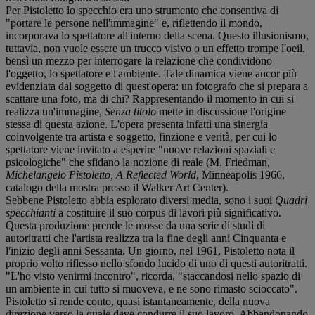
Per Pistoletto lo specchio era uno strumento che consentiva di
"portare le persone nell'immagine" e, riflettendo il mondo,
incorporava lo spettatore all'interno della scena. Questo illusionismo,
tuttavia, non vuole essere un trucco visivo o un effetto trompe l'oeil,
bensì un mezzo per interrogare la relazione che condividono
l'oggetto, lo spettatore e l'ambiente. Tale dinamica viene ancor più
evidenziata dal soggetto di quest'opera: un fotografo che si prepara a
scattare una foto, ma di chi? Rappresentando il momento in cui si
realizza un'immagine,
Senza titolo
mette in discussione l'origine
stessa di questa azione. L'opera presenta infatti una sinergia
coinvolgente tra artista e soggetto, finzione e verità, per cui lo
spettatore viene invitato a esperire "nuove relazioni spaziali e
psicologiche" che sfidano la nozione di reale (M. Friedman,
Michelangelo Pistoletto, A Reflected World
, Minneapolis 1966,
catalogo della mostra presso il Walker Art Center).
Sebbene Pistoletto abbia esplorato diversi media, sono i suoi
Quadri
specchianti
a costituire il suo corpus di lavori più significativo.
Questa produzione prende le mosse da una serie di studi di
autoritratti che l'artista realizza tra la fine degli anni Cinquanta e
l'inizio degli anni Sessanta. Un giorno, nel 1961, Pistoletto nota il
proprio volto riflesso nello sfondo lucido di uno di questi autoritratti.
"L'ho visto venirmi incontro", ricorda, "staccandosi nello spazio di
un ambiente in cui tutto si muoveva, e ne sono rimasto scioccato".
Pistoletto si rende conto, quasi istantaneamente, della nuova
direzione verso la quale deve condurre il suo lavoro. Abbandonando