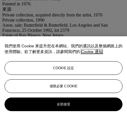
Painted in 1970.
來源
Private collection, acquired directly from the artist, 1970
Private collection, 1990
Anon. sale; Butterfield & Butterfield, Los Angeles and San
Francisco, 25 October 1992, lot 2379
Estate of Ray Blanco, New Jersey
Acquired from the above by the present owner
我們使用 Cookie 來提升您在本網站、我們的通訊以及整個網路上的
業務規定
使用體驗。欲了解更多資訊，請參閱我們的
Cookie 通知
更多來自
戰後至今
COOKIE 設定
查看全部
查看全部
僅限必要 COOKIE
全部接受