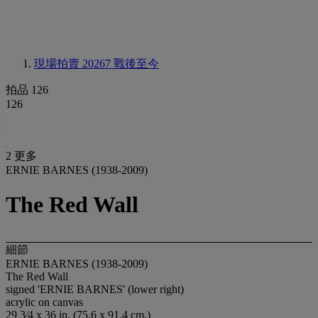
現場拍賣 20267
戰後至今
拍品 126
126
2 更多
ERNIE BARNES (1938-2009)
The Red Wall
細節
ERNIE BARNES (1938-2009)
The Red Wall
signed 'ERNIE BARNES' (lower right)
acrylic on canvas
29 3⁄4 x 36 in. (75.6 x 91.4 cm.)