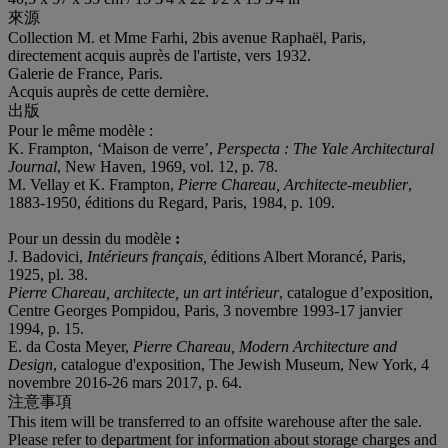
來源
Collection M. et Mme Farhi, 2bis avenue Raphaël, Paris,
directement acquis auprès de l'artiste, vers 1932.
Galerie de France, Paris.
Acquis auprès de cette dernière.
出版
Pour le même modèle :
K. Frampton, ‘Maison de verre’,
Perspecta : The Yale Architectural
Journal
, New Haven, 1969, vol. 12, p. 78.
M. Vellay et K. Frampton,
Pierre Chareau, Architecte-meublier
,
1883-1950, éditions du Regard, Paris, 1984, p. 109.
Pour un dessin du modèle
:
J. Badovici,
Intérieurs français,
éditions Albert Morancé, Paris,
1925, pl. 38.
Pierre Chareau, architecte, un art intérieur
, catalogue d’exposition,
Centre Georges Pompidou, Paris, 3 novembre 1993-17 janvier
1994, p. 15.
E. da Costa Meyer,
Pierre Chareau, Modern Architecture and
Design
, catalogue d'exposition, The Jewish Museum, New York, 4
novembre 2016-26 mars 2017, p. 64.
注意事項
This item will be transferred to an offsite warehouse after the sale.
Please refer to department for information about storage charges and