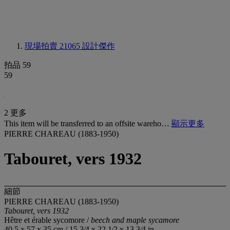
現場拍賣 21065
設計傑作
拍品 59
59
2 更多
This item will be transferred to an offsite wareho…
顯示更多
PIERRE CHAREAU (1883-1950)
Tabouret, vers 1932
細節
PIERRE CHAREAU (1883-1950)
Tabouret, vers 1932
Hêtre et érable sycomore /
beech and maple sycamore
40,5 x 57 x 35 cm / 15 3⁄4 x 22 1⁄2 x 13 3⁄4 in