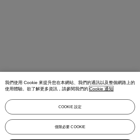
我們使用 Cookie 來提升您在本網站、我們的通訊以及整個網路上的
使用體驗。欲了解更多資訊，請參閱我們的
Cookie 通知
Allison Immergut
Vice President, Specialist, Co-Head of Day Sale
查閱狀況報告或聯絡我們查詢更多拍品資料
COOKIE 設定
aimmergut@christies.com
+1 212 636 2106
登入
僅限必要 COOKIE
瀏覽狀況報告