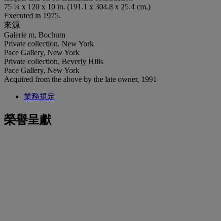
75 ¼ x 120 x 10 in. (191.1 x 304.8 x 25.4 cm.)
Executed in 1975.
來源
Galerie m, Bochum
Private collection, New York
Pace Gallery, New York
Private collection, Beverly Hills
Pace Gallery, New York
Acquired from the above by the late owner, 1991
業務規定
榮譽呈獻