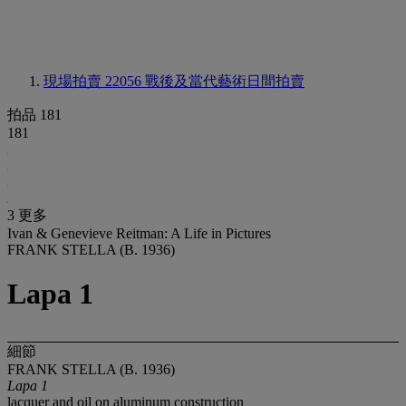
現場拍賣 22056
戰後及當代藝術日間拍賣
拍品 181
181
3 更多
Ivan & Genevieve Reitman: A Life in Pictures
FRANK STELLA (B. 1936)
Lapa 1
細節
FRANK STELLA (B. 1936)
Lapa 1
lacquer and oil on aluminum construction