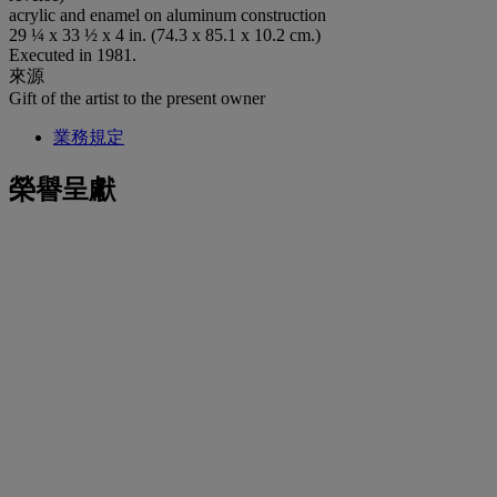
acrylic and enamel on aluminum construction
29 ¼ x 33 ½ x 4 in. (74.3 x 85.1 x 10.2 cm.)
Executed in 1981.
來源
Gift of the artist to the present owner
業務規定
榮譽呈獻