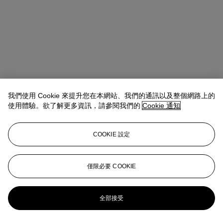
我們使用 Cookie 來提升您在本網站、我們的通訊以及整個網路上的
使用體驗。欲了解更多資訊，請參閱我們的
Cookie 通知
Allison Immergut
Vice President, Specialist, Co-Head of Day Sale
查閱狀況報告或聯絡我們查詢更多拍品資料
COOKIE 設定
aimmergut@christies.com
+1 212 636 2106
登入
僅限必要 COOKIE
瀏覽狀況報告
更多來自
戰後及當代藝術日間拍賣
全部接受
查看全部