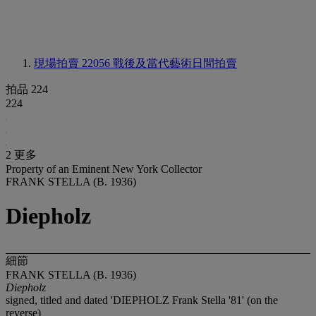
現場拍賣 22056
戰後及當代藝術日間拍賣
拍品 224
224
2 更多
Property of an Eminent New York Collector
FRANK STELLA (B. 1936)
Diepholz
細節
FRANK STELLA (B. 1936)
Diepholz
signed, titled and dated 'DIEPHOLZ Frank Stella '81' (on the
reverse)