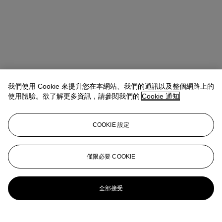
我們使用 Cookie 來提升您在本網站、我們的通訊以及整個網路上的
使用體驗。欲了解更多資訊，請參閱我們的
Cookie 通知
Allison Immergut
Vice President, Specialist, Co-Head of Day Sale
查閱狀況報告或聯絡我們查詢更多拍品資料
COOKIE 設定
aimmergut@christies.com
+1 212 636 2106
登入
僅限必要 COOKIE
瀏覽狀況報告
更多來自
戰後及當代藝術日間拍賣
全部接受
查看全部
查看全部