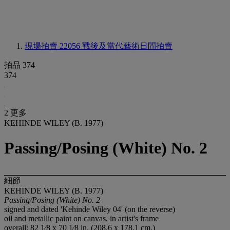
現場拍賣 22056
戰後及當代藝術日間拍賣
拍品 374
374
2 更多
KEHINDE WILEY (B. 1977)
Passing/Posing (White) No. 2
細節
KEHINDE WILEY (B. 1977)
Passing/Posing (White) No. 2
signed and dated 'Kehinde Wiley 04' (on the reverse)
oil and metallic paint on canvas, in artist's frame
overall: 82 1⁄8 x 70 1⁄8 in. (208.6 x 178.1 cm.)