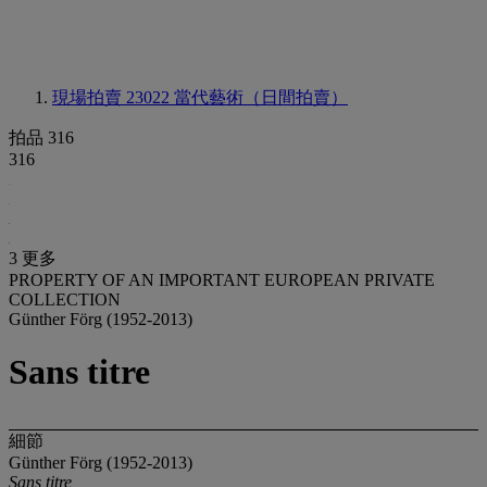
現場拍賣 23022
當代藝術（日間拍賣）
拍品 316
316
3 更多
PROPERTY OF AN IMPORTANT EUROPEAN PRIVATE
COLLECTION
Günther Förg (1952-2013)
Sans titre
細節
Günther Förg (1952-2013)
Sans titre