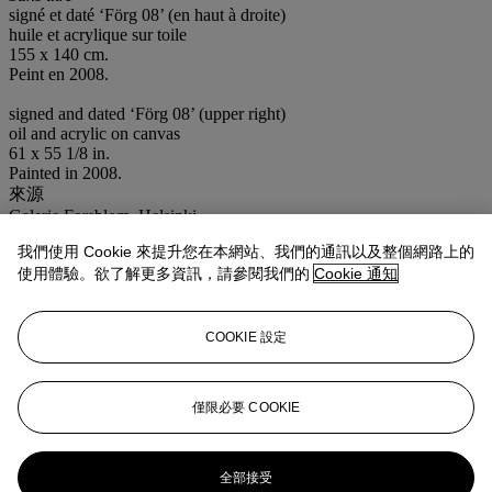
signé et daté ‘Förg 08’ (en haut à droite)
huile et acrylique sur toile
155 x 140 cm.
Peint en 2008.
signed and dated ‘Förg 08’ (upper right)
oil and acrylic on canvas
61 x 55 1/8 in.
Painted in 2008.
來源
Galerie Forsblom, Helsinki
Acquis auprès de celle-ci par le propriétaire actuel en 2008
我們使用 Cookie 來提升您在本網站、我們的通訊以及整個網路上的
展覽
使用體驗。欲了解更多資訊，請參閱我們的
Cookie 通知
Berlin, Miettinen Collection,
wir sagen uns Dunkles. dark things we
tell each otherI
, juin-juillet 2022.
更多詳情
COOKIE 設定
Cette œuvre est enregistrée dans les archives Günther Förg sous le
no. WVF.08.B.0125. Nous remercions Mr. Michael Neff de l'Estate
of Günther Förg pour les informations qu'il nous a transmises.
僅限必要 COOKIE
業務規定
更多來自
當代藝術（日間拍賣）
全部接受