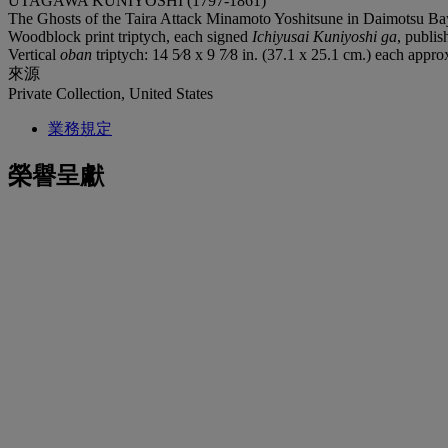
UTAGAWA KUNIYOSHI (1797-1861)
The Ghosts of the Taira Attack Minamoto Yoshitsune in Daimotsu Ba
Woodblock print triptych, each signed
Ichiyusai Kuniyoshi ga
, publi
Vertical
oban
triptych: 14 5⁄8 x 9 7⁄8 in. (37.1 x 25.1 cm.) each appro
來源
Private Collection, United States
業務規定
榮譽呈獻