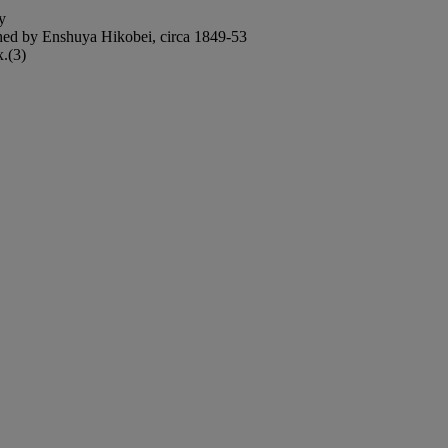
y
shed by Enshuya Hikobei, circa 1849-53
x.(3)