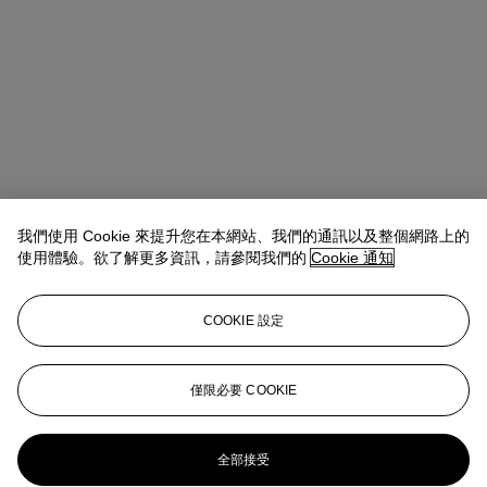
我們使用 Cookie 來提升您在本網站、我們的通訊以及整個網路上的
使用體驗。欲了解更多資訊，請參閱我們的
Cookie 通知
COOKIE 設定
Wendy Fang
AVP, Private Sales Specialist
僅限必要 COOKIE
wfang@christies.com
+852 9448 5199
更多來自
二十一世紀日間拍賣
全部接受