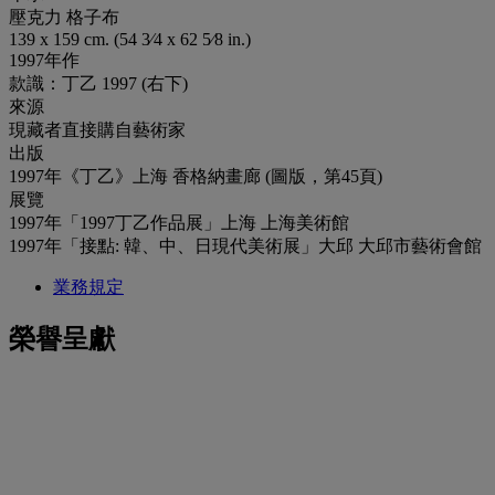
壓克力 格子布
139 x 159 cm. (54 3⁄4 x 62 5⁄8 in.)
1997年作
款識：丁乙 1997 (右下)
來源
現藏者直接購自藝術家
出版
1997年《丁乙》上海 香格納畫廊 (圖版，第45頁)
展覽
1997年「1997丁乙作品展」上海 上海美術館
1997年「接點: 韓、中、日現代美術展」大邱 大邱市藝術會館
業務規定
榮譽呈獻