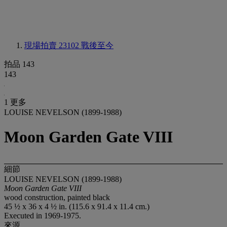
現場拍賣 23102
戰後至今
拍品 143
143
1 更多
LOUISE NEVELSON (1899-1988)
Moon Garden Gate VIII
細節
LOUISE NEVELSON (1899-1988)
Moon Garden Gate VIII
wood construction, painted black
45 ½ x 36 x 4 ½ in. (115.6 x 91.4 x 11.4 cm.)
Executed in 1969-1975.
來源