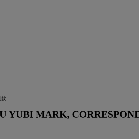
刻款
 YUBI MARK, CORRESPONDI