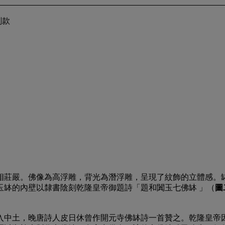
刻款
相莊嚴。佛像為高浮雕，背光為潛浮雕，呈現了紋飾的立體感。
玉缽的內壁以隸書陰刻乾隆皇帝御題詩「題和闐玉七佛缽 」（
圖
中土，晚唐詩人皮日休曾作開元寺佛缽詩一首贊之。乾隆皇帝因