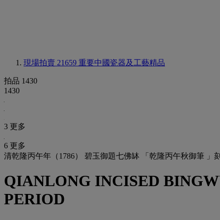
現場拍賣 21659
重要中國瓷器及工藝精品
拍品 1430
1430
3 更多
6 更多
清乾隆丙午年（1786） 碧玉御題七佛缽 「乾隆丙午秋御筆 」
QIANLONG INCISED BINGWU
PERIOD