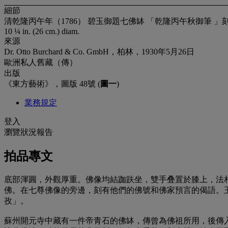
細節
清乾隆丙午年（1786） 碧玉御題七佛缽 「乾隆丙午秋御筆 」
10 ¼ in. (26 cm.) diam.
來源
Dr. Otto Burchard & Co. GmbH，柏林，1930年5月26日
歐洲私人舊藏（傳）
出版
《東方藝術》，圖版 48號 (
圖一
)
業務規定
登入
瀏覽狀況報告
拍品專文
底部渾圓，外觀厚重。佛像均結跏趺坐，雙手叠置於膝上，法
佛。在七尊佛像的旁邊，刻有他們的佛號和佛家預言的偈語。
孜」。
蘇州開元寺中藏有一件帝青石的佛缽，傳曾為佛祖所用，後傳入