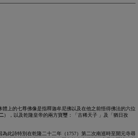
缽體上的七尊佛像是指釋迦牟尼佛以及在他之前悟得佛法的六位
二
），以及乾隆皇帝的兩方寶璽：「古稀天子 」及「猶日孜
為此詩特別在乾隆二十二年（1757）第二次南巡時至開元寺尋