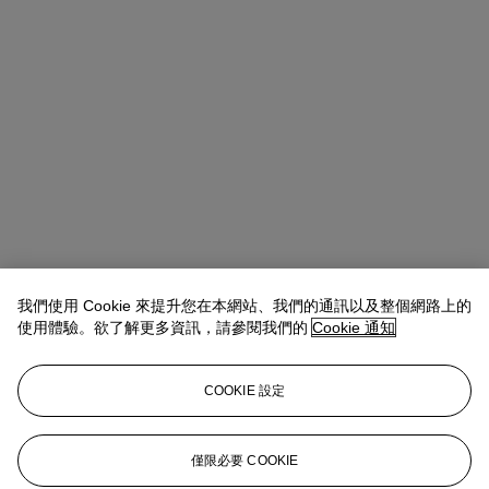
我們使用 Cookie 來提升您在本網站、我們的通訊以及整個網路上的
使用體驗。欲了解更多資訊，請參閱我們的
Cookie 通知
Rahul Kadakia（江華皓）
Chairman of Global Luxury Group
查閱狀況報告或聯絡我們查詢更多拍品資料
COOKIE 設定
usjewels@christies.com
1 212 636 2300
登入
僅限必要 COOKIE
View Condition Report