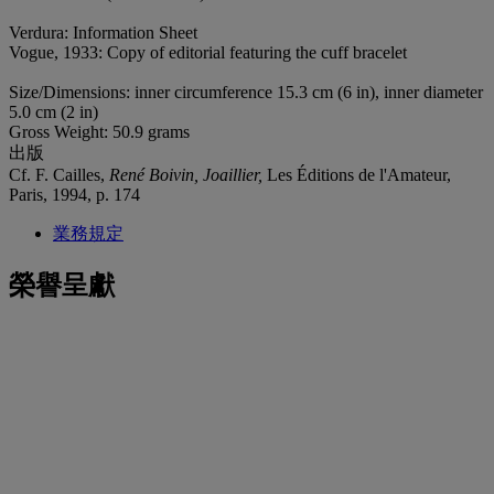
Verdura: Information Sheet
Vogue, 1933: Copy of editorial featuring the cuff bracelet
Size/Dimensions: inner circumference 15.3 cm (6 in), inner diameter
5.0 cm (2 in)
Gross Weight: 50.9 grams
出版
Cf. F. Cailles,
René Boivin, Joaillier,
Les Éditions de l'Amateur,
Paris, 1994, p. 174
業務規定
榮譽呈獻