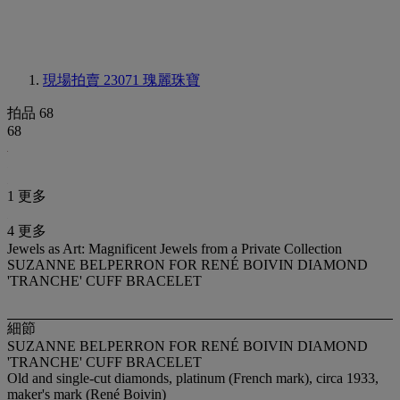
現場拍賣 23071
瑰麗珠寶
拍品 68
68
1 更多
4 更多
Jewels as Art: Magnificent Jewels from a Private Collection
SUZANNE BELPERRON FOR RENÉ BOIVIN DIAMOND
'TRANCHE' CUFF BRACELET
細節
SUZANNE BELPERRON FOR RENÉ BOIVIN DIAMOND
'TRANCHE' CUFF BRACELET
Old and single-cut diamonds, platinum (French mark), circa 1933,
maker's mark (René Boivin)