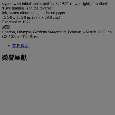
signed with initials and dated ‘G.S. 1977’ (lower right), inscribed
'Hive (natural)' (on the reverse)
ink, watercolour and gouache on paper
15 5⁄8 x 11 5⁄8 in. (39.7 x 29.8 cm.)
Executed in 1977.
展覽
London, Olympia,
Graham Sutherland
, February - March 2003, no.
GS-162, as 'The Bees'.
業務規定
榮譽呈獻