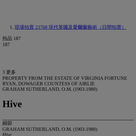
現場拍賣 23768
現代英國及愛爾蘭藝術（日間拍賣）
拍品 187
187
3 更多
PROPERTY FROM THE ESTATE OF VIRGINIA FORTUNE
RYAN, DOWAGER COUNTESS OF AIRLIE
GRAHAM SUTHERLAND, O.M. (1903-1980)
Hive
細節
GRAHAM SUTHERLAND, O.M. (1903-1980)
Hive