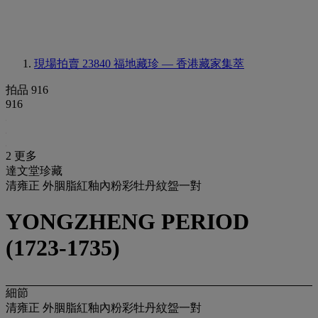
現場拍賣 23840
福地藏珍 — 香港藏家集萃
拍品 916
916
2 更多
達文堂珍藏
清雍正 外胭脂紅釉內粉彩牡丹紋盌一對
YONGZHENG PERIOD
(1723-1735)
細節
清雍正 外胭脂紅釉內粉彩牡丹紋盌一對