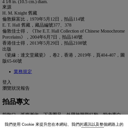
4 1⁄8 in. (10.5 cm.) diam.
來源
H. M. Knight 舊藏
倫敦蘇富比，1970年5月12日，拍品114號
E. T. Hall 舊藏，藏品編號377、378
倫敦佳士得，《The E.T. Hall Collection of Chinese Monochrome
Porcelains》，2004年6月7日，拍品140號
香港佳士得，2013年5月29日，拍品2108號
出版
《瓷緣：達文堂藏瓷》，卷2，香港，2019年，頁404-407，圖
版65-66號
業務規定
登入
瀏覽狀況報告
拍品專文
盌敞口，弧腹漸收，下承圈足，外壁施胭脂紅釉，盌內素白，
惟盌心繪一朵折枝牡丹。造型玲瓏秀美，胎薄體輕。
我們使用 Cookie 來提升您在本網站、我們的通訊以及整個網路上的