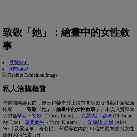
致敬「她」：繪畫中的女性敘
事
展覽簡介
瀏覽展品
私人洽購概覽
時值國際婦女節，佳士得榮幸於上海空間呈獻女性藝術家私洽
特展——
「致敬『她』：繪畫中的女性敘事」
。本次展覽匯集
了包括
翠西・艾敏
（Tracey Emin）、
克麗絲汀·嫒珠
(Christine
Ay Tjoe)、
草間彌生
（Yayoi Kusama）、
愛麗絲·尼爾
(Alice
Neel) 及梁遠葦、程心怡、宋琨等在內的 13 位中西方傑出女性
藝術家的代表力作。