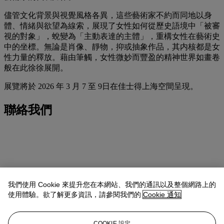
儘管文化背景與視覺風格各異，這些藝術家不約而同地以身
體、情緒與欲望為線索，展現了女性如何從歷史語境中「被審
視的對象」，蛻變為「主動表達的主體」，重構女性在藝術史
中的坐標。無論是肖像、靜物，抑或抽象作品，其内核都是女
性力量的釋放。藉由筆觸，女性微妙而豐盈的精神世界如畫卷
般在此徐徐展開。
展覽將於 2026 年 3 月 7 至 9日在佳士得上海空間呈現。
聯絡我們
我們使用 Cookie 來提升您在本網站、我們的通訊以及整個網路上的
使用體驗。欲了解更多資訊，請參閱我們的
Cookie 通知
地址
COOKIE 設定