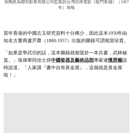
張陶然為聯邦影業有限公司監製的台灣武俠電影《龍門客棧》（1967
年）海報
當年香港的中國古玉研究資料十分稀少，因此這本1950年由
知名古董商盧芹齋（1880-1957）出版的圖錄可謂相當珍貴。
「如果是學武功的話，這本圖錄就相當於一本兵書，武林秘
笈。」張偉華同佳士得
中國瓷器及藝術品部
專家連
懷恩暢
談
時說道。「人家講『書中自有黃金屋』，這個就是黃金屋
啦！」