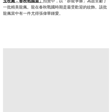
玉收藏 – 春秋戰國篇」
拍賣中，以「群龍爭勝」為題呈獻了
一批精美龍佩。龍在春秋戰國時期是最受歡迎的紋飾。該批
龍佩當中有一件尤得張偉華鍾愛。
打开链接 HTTPS://WWW.CHRISTIES.COM