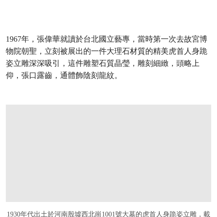
1967年，張偉華就讀於台北國立藝專，當時第一次去故宮博
物院朝聖，立刻被展出的一件大理石材質的精美虎首人身跪
姿立雕深深吸引，這件雕塑石質晶瑩，雕刻細緻，頭略上
仰，張口露齒，通體飾陰刻龍紋。
1930年代出土於河南殷墟西北崗1001號大墓的虎首人身跪姿立雕，載