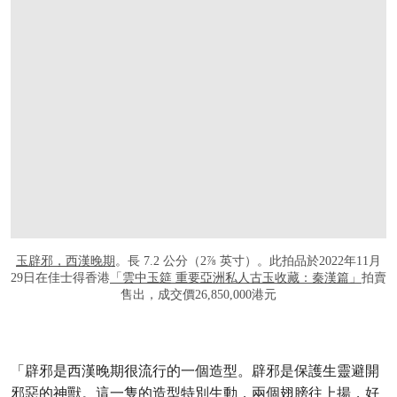
⽟辟邪，西漢晚期
。長 7.2 公分（2⅞ 英寸）。此拍品於2022年11月
29日在佳士得香港
「雲中玉筵 重要亞洲私人古玉收藏：秦漢篇」
拍賣
售出，成交價26,850,000港元
「辟邪是西漢晚期很流行的一個造型。辟邪是保護生靈避開
邪惡的神獸。這一隻的造型特別生動，兩個翅膀往上揚，好