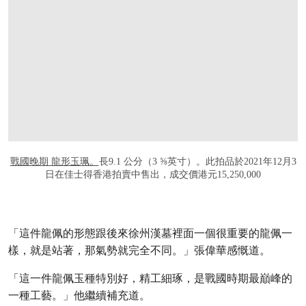
戰國晚期 龍形玉珮。
長9.1 公分（3 ⅝英寸）。此拍品於2021年12月3
日在佳士得香港拍賣中售出，成交價港元15,250,000
「這件龍佩的形態跟後來徐州漢墓裡面一個很重要的龍佩一
樣，就是站著，那氣勢就完全不同。」張偉華感慨道。
「這一件龍佩玉種特別好，精工細琢，是戰國時期最巔峰的
一種工藝。」他繼續補充道。