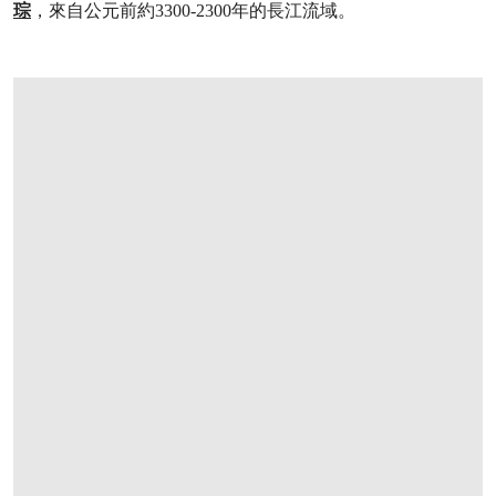
琮
，來自公元前約3300-2300年的長江流域。
打开链接 HTTPS://WWW.CHRISTIES.COM/Z