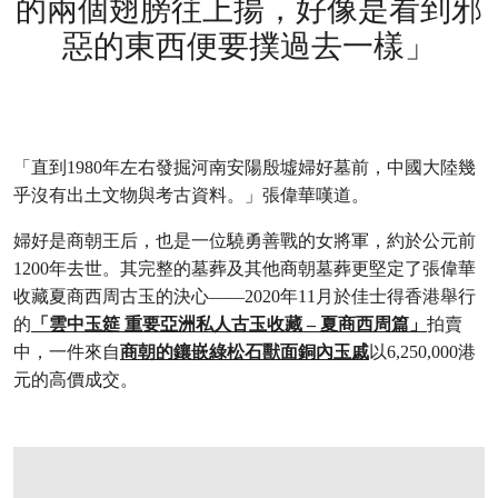
的兩個翅膀往上揚，好像是看到邪
惡的東西便要撲過去一樣」
「直到1980年左右發掘河南安陽殷墟婦好墓前，中國大陸幾
乎沒有出土文物與考古資料。」張偉華嘆道。
婦好是商朝王后，也是一位驍勇善戰的女將軍，約於公元前
1200年去世。其完整的墓葬及其他商朝墓葬更堅定了張偉華
收藏夏商西周古玉的決心——2020年11月於佳士得香港舉行
的
「雲中玉筵 重要亞洲私人古玉收藏 – 夏商西周篇」
拍賣
中，一件來自
商朝的鑲嵌綠松石獸面銅內玉戚
以6,250,000港
元的高價成交。