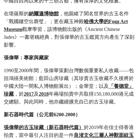
中國自西周以來的十三朝古都，擁有深厚的文化積澱。
在堪薩斯的
納爾遜博物館
，他親睹了聞名世界的古玉名件
「戰國鏤空出廓璧」；更在藏玉神殿
哈佛大學的Fogg Art
Museum
觀摩學習，該博物館出版的《Ancient Chinese
Jades》一書堪稱經典，對張偉華的古玉鑑賞方向產生了深刻
影響。
張偉華：專家與藏家
1990至2000年間，張偉華策劃台灣數個重要私人收藏——包
括鴻禧美術館；藍田山房珍藏（其珍貴古玉收藏不久後將於
中國大陸一間私人博物館展出）；金華堂；以及
「養德堂」
珍藏
，於
2017
及
2018
年兩場拍賣中共取得150,180,000港元成
交總額。與此同時，他亦繼續擴充自己的古玉珍藏。
新石器時代篇（公元前6200-2000）
張偉華的古玉珍藏（新石器時代篇）
於2019年在佳士得香港
拍賣，當中最引人注目的是一件
良渚文化三層人神獸面紋玉