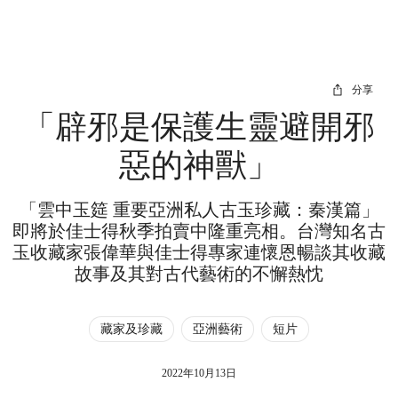
分享
「辟邪是保護生靈避開邪
惡的神獸」
「雲中玉筵 重要亞洲私人古玉珍藏：秦漢篇」
即將於佳士得秋季拍賣中隆重亮相。台灣知名古
玉收藏家張偉華與佳士得專家連懷恩暢談其收藏
故事及其對古代藝術的不懈熱忱
藏家及珍藏
亞洲藝術
短片
2022年10月13日