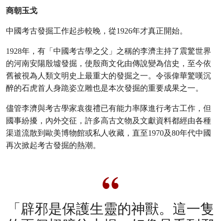
商朝玉戈
中國考古發掘工作起步較晚，從1926年才真正開始。
1928年，有「中國考古學之父」之稱的李濟主持了震驚世界
的河南安陽殷墟發掘，使殷商文化由傳說變為信史，至今依
舊被視為人類文明史上最重大的發掘之一。令張偉華驚嘆沉
醉的石虎首人身跪姿立雕也是本次發掘的重要成果之一。
儘管李濟與考古學家袁復禮已有能力率隊進行考古工作，但
國事紛擾，內外交征，許多高古文物及文獻資料都經由各種
渠道流散到歐美博物館或私人收藏，直至1970及80年代中國
再次掀起考古發掘的熱潮。
「辟邪是保護生靈的神獸。這一隻