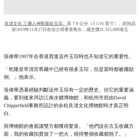
良渚文化 三層人神獸面紋玉琮。
高 7.8 公分（3 1/16 英寸）。此拍品
於2019年11月27日在佳士得香港售出，成交價31,325,000港元
張偉華1997年在香港買進這件玉琮時也不知道它的重要性。
「乾隆皇帝清宮舊藏中已經有很多玉琮，但是當時都被擺顛
倒。」他表示。
張偉華憑著經驗判斷這件玉琮有一定的歷史。但它的重要涵
義，要到後來拜訪江南水鄉博物館，和杭州市郊由David
Chipperfield事務所設計的余杭良渚文化博物館時才真正明
白。
與博物館的會面讓雙方都獲得驚喜。「他們說在古玉收藏方
面，我的收藏拍賣放了一把火，燒得整個收藏都熱了。」