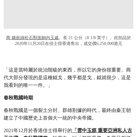
商 鑲嵌綠松石獸面銅內玉戚
。長 21 公分（8 1/8 英寸）。此拍品於
2020年11月20日在佳士得香港售出，成交價6,250,000港元
「這是當時屬於統治階級的東西，所以它的身份很重要。商
代大部分發現的是這種鉞戈，幾乎都是戈，鉞就很少，這是
我看到的唯一一件。」
春秋戰國時期
春秋戰國是一個裂土分封、群雄割據的時代，最終由秦王朝
建立了中國歷史上首個大一統的中央帝國。
2021年12月於香港佳士得舉行的
「雲中玉筵 重要亞洲私人古