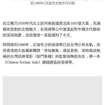
於1986年2月故宮文物月刊35期
此立雕乃1930年代出土於河南殷墟西北崗1001號大墓，充滿
藝術原創的文物魅力，在張偉華心中激蕩起對中國古代藝術
的深深熱愛，這份激情一直延續到了今天。
時間推到1986年，正值年少的張偉華已在台灣小有名氣，亦
與香港悠久收藏家團體「求知雅集」過從甚密。當時風頭無
兩的台灣武俠電影《龍門客棧》的監製張陶然先生，將一本
《Chinese Archaic Jade》圖錄贈送給張偉華。