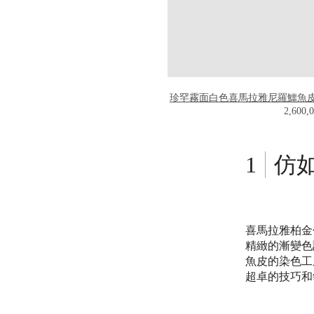
珍罕霧面白色喜馬拉雅尼羅鱷魚皮28
2,60
仿
喜馬拉雅柏金
精緻的漸變色
魚皮的染色工
超卓的技巧和