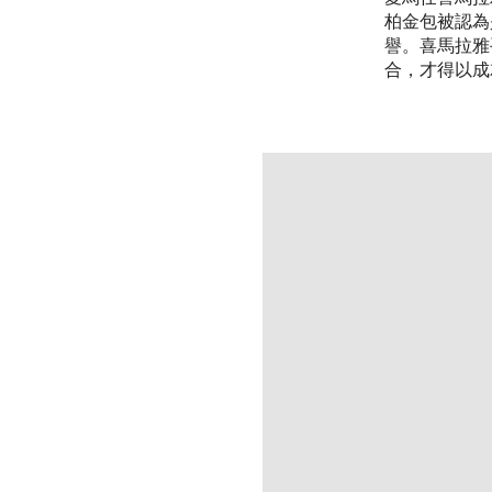
柏金包被認為
譽。喜馬拉雅
合，才得以成