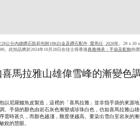
公分內縫鑽石凱莉包附18K白金及鑽石配件, 愛馬仕, 2020年
。28 x 20
0,000。此拍品將於2024年10月28日在佳士得香港
典雅傳承：手袋及配飾
拍
如喜馬拉雅山雄偉雪峰的漸變色
包以尼羅鱷魚皮製造，這裡的「喜馬拉雅」並非指手袋的來源地
調。手袋的顏色由岩石灰色漸變成珍珠白色，仿如喜馬拉雅山雄
序需時甚久，而顏色越淺，難度便越高。要染出雪白至岩灰的漸
敏銳的慧眼。