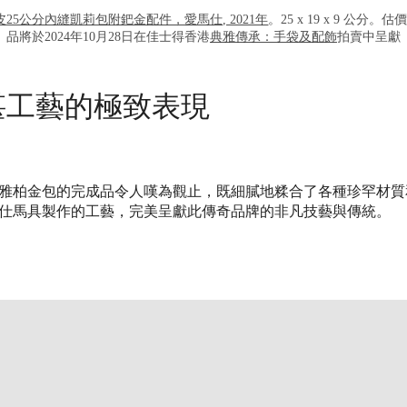
5公分內縫凱莉包附鈀金配件，愛馬仕, 2021年
。25 x 19 x 9 公分。估價
品將於2024年10月28日在佳士得香港
典雅傳承：手袋及配飾
拍賣中呈獻
湛工藝的極致表現
雅柏金包的完成品令人嘆為觀止，既細膩地糅合了各種珍罕材質
仕馬具製作的工藝，完美呈獻此傳奇品牌的非凡技藝與傳統。