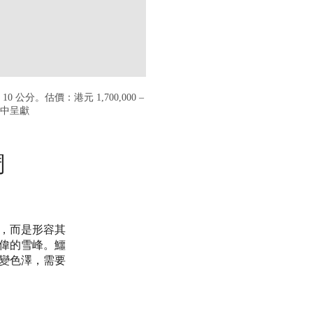
 x 10 公分。估價：港元 1,700,000 –
賣中呈獻
調
，而是形容其
偉的雪峰。鱷
變色澤，需要