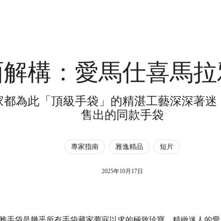
面解構：愛馬仕喜馬拉
家都為此「頂級手袋」的精湛工藝深深著迷
售出的同款手袋
專家指南
雅逸精品
短片
2025年10月17日
雅手袋是幾乎所有手袋藏家夢寐以求的極致珍寶。精緻迷人的愛