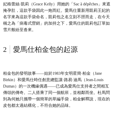
妃格蕾絲·凱莉（Grace Kelly）用她的「Sac à dépêches」來遮
掩孕肚，這款手袋因此一炮而紅。愛馬仕重新用凱莉王妃的
名字來為這款手袋命名，凱莉包之名立刻不脛而走，在今天
稱之為「病毒式營銷」的加持之下，愛馬仕的凱莉包訂單如
雪片般紛至沓來。
愛馬仕柏金包的起源
柏金包的發明故事——始於1983年女明星簡·柏金（Jane
Birkin）和愛馬仕時任創意總監讓·路易·迪馬（Jean-Louis
Dumas）的一次機緣偶遇——已成為愛馬仕支持者之間相互
傳頌的傳奇。二人搭乘了同一個航班，並相鄰而坐。杜馬問
到為何她只攜帶一個簡單的草編手袋，柏金解釋說，現在的
皮包都太過結構化，不符合她的品味。