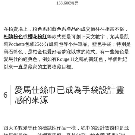
138,600港元
在拍賣場上，粉色系和藍色系產品的成交價往往相當不俗，
杜鵑粉色
或
櫻花粉紅
等款式更是可創下天文數字，尤其是凱
莉Pochette包或25公分凱莉包等小件單品。藍色手袋，特別是
寶石藍色，是柏金包愛好者夢寐以求的款式。有一些顏色是
愛馬仕的經典色，例如有Rouge H之稱的棗紅色，半個世紀
以來一直是藏家的主要收藏目標。
愛馬仕絲巾已成為手袋設計靈
感的來源
跟大多數愛馬仕的標誌性作品一樣，絲巾的設計靈感也是源