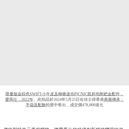
打开链接 HTTPS://WWW.CHRISTIES.COM
限量版金棕色SWIFT小牛皮及柳條迷你PICNIC凱莉包附鈀金配件，
愛馬仕，2022年
。此拍品於2024年5月25日在佳士得香港
典雅傳承：
手袋及配飾
拍賣中售出，成交價478,800港元