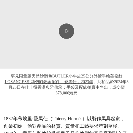
罕見限量版天然沙灘色BUTLER小牛皮25公分外縫手繪菱格紋
LOSANGES凱莉包附鈀金配件，愛馬仕，2023年
。此拍品於2024年5
月25日在佳士得香港
典雅傳承：手袋及配飾
拍賣中售出，成交價
378,000港元
1837年蒂埃里·愛馬仕（Thierry Hermès）以製作馬具起家，
創業初始，他對產品的材質、質量和工藝要求苛刻至極。