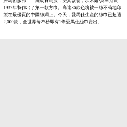
於馬術服飾——絲綢賽馬服，受其啟發，埃米爾·莫里斯於
1937年製作出了第一款方巾。高達36款色塊被一絲不苟地印
製在最優質的中國絲綢上。今天，愛馬仕生產的絲巾已超過
2,000款，全世界每25秒即有1條愛馬仕絲巾賣出。
打开链接 HTTPS://ONLINEONLY.CHRISTIE