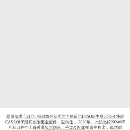
打开链接 HTTPS://WWW.CHRISTIES.COM
限量版愛心紅色, 極致粉色及尚西巴島藍色EPSOM牛皮28公分外縫
CASAQUE凱莉包附鈀金配件，愛馬仕， 2020年
。此拍品於2024年5
月25日在佳士得香港
典雅傳承：手袋及配飾
拍賣中售出，成交價