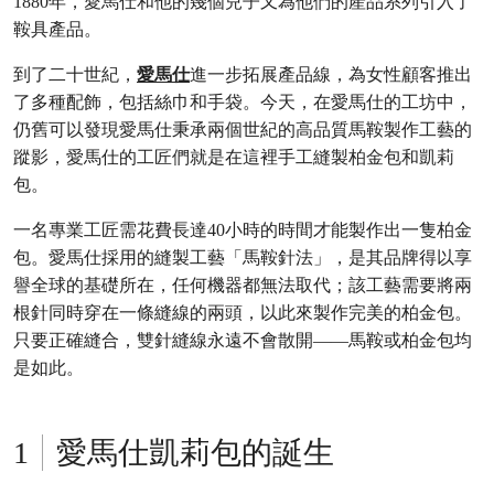
1880年，愛馬仕和他的幾個兒子又為他們的產品系列引入了
鞍具產品。
到了二十世紀，
愛馬仕
進一步拓展產品線，為女性顧客推出
了多種配飾，包括絲巾和手袋。今天，在愛馬仕的工坊中，
仍舊可以發現愛馬仕秉承兩個世紀的高品質馬鞍製作工藝的
蹤影，愛馬仕的工匠們就是在這裡手工縫製柏金包和凱莉
包。
一名專業工匠需花費長達40小時的時間才能製作出一隻柏金
包。愛馬仕採用的縫製工藝「馬鞍針法」，是其品牌得以享
譽全球的基礎所在，任何機器都無法取代；該工藝需要將兩
根針同時穿在一條縫線的兩頭，以此來製作完美的柏金包。
只要正確縫合，雙針縫線永遠不會散開——馬鞍或柏金包均
是如此。
愛馬仕凱莉包的誕生