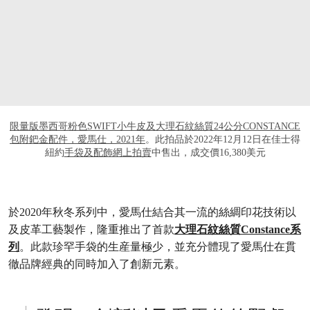
限量版墨西哥粉色SWIFT小牛皮及大理石紋絲質24公分CONSTANCE
包附鈀金配件，愛馬仕，2021年
。此拍品於2022年12月12日在佳士得
紐約
手袋及配飾網上拍賣
中售出，成交價16,380美元
於2020年秋冬系列中，愛馬仕結合其一流的絲綢印花技術以
及皮革工藝製作，隆重推出了首款
大理石紋絲質Constance系
列
。此款珍罕手袋的生産量極少，並充分體現了愛馬仕在貫
徹品牌經典的同時加入了創新元素。