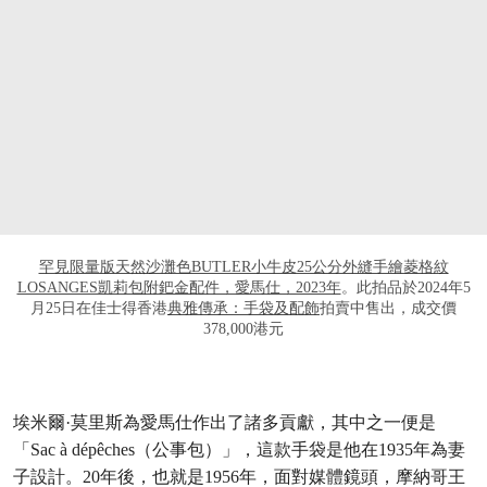
打开链接 HTTPS://WWW.CHRISTIES.COM
罕見限量版天然沙灘色BUTLER小牛皮25公分外縫手繪菱格紋
LOSANGES凱莉包附鈀金配件，愛馬仕，2023年
。此拍品於2024年5
月25日在佳士得香港
典雅傳承：手袋及配飾
拍賣中售出，成交價
378,000港元
埃米爾·莫里斯為愛馬仕作出了諸多貢獻，其中之一便是
「Sac à dépêches（公事包）」，這款手袋是他在1935年為妻
子設計。20年後，也就是1956年，面對媒體鏡頭，摩納哥王