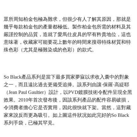
眾所周知柏金包極為難求，但很少有人了解其原因，那就是
幾乎每款柏金包的產量都極低。製作柏金包所需的材料及其
嚴謹控制的品質，造就了愛馬仕皮具的罕有矜貴地位，這也
意味著，收藏家可能要花上數年的時間來搜尋特殊材質和特
殊色彩（尤其是極難染成的色彩）的款式。
So Black產品系列是當下最多買家夢寐以求收入囊中的對象
之一，而且遠比過去更備受追捧。該系列由讓·保羅·高緹耶
（Jean Paul Gaultier）設計，以PVD鍍膜技術令配件呈現全黑
效果。2010年首次發布後，因該系列產品的配件容易破損，
令消費者擔心它是否實用，因此很快就下架。當然，這對藏
家來說反而更為吸引。如上圖這件狀况如此完好的So Black
系列手袋，已極其罕見。