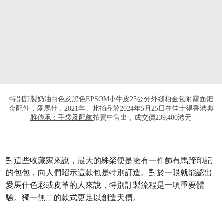
特別訂製奶油白色及黑色EPSOM小牛皮25公分外縫柏金包附霧面鈀
金配件，愛馬仕，2021年
。此拍品於2024年5月25日在佳士得香港
典
雅傳承：手袋及配飾
拍賣中售出，成交價239,400港元
對這些收藏家來說，最大的殊榮便是擁有一件飾有馬蹄印記
的包包，向人們昭示這款包是特別訂造。對於一眼就能認出
愛馬仕色彩或皮革的人來說，特別訂製流程是一項重要體
驗。獨一無二的款式更足以創造天價。