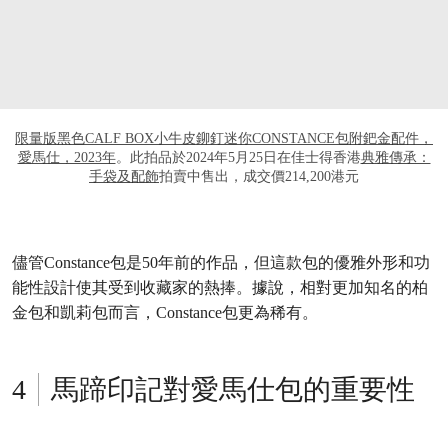
限量版黑色CALF BOX小牛皮鉚釘迷你CONSTANCE包附鈀金配件，
愛馬仕，2023年
。此拍品於2024年5月25日在佳士得香港
典雅傳承：
手袋及配飾
拍賣中售出，成交價214,200港元
儘管Constance包是50年前的作品，但這款包的優雅外形和功
能性設計使其受到收藏家的熱捧。據說，相對更加知名的柏
金包和凱莉包而言，Constance包更為稀有。
馬蹄印記對愛馬仕包的重要性