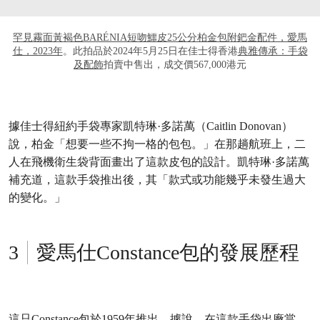
罕見霧面黃褐色BARÉNIA短吻鱷皮25公分柏金包附鈀金配件，愛馬
仕，2023年
。此拍品於2024年5月25日在佳士得香港
典雅傳承：手袋
及配飾
拍賣中售出，成交價567,000港元
據佳士得紐約手袋專家凱特琳·多諾萬（Caitlin Donovan）
說，柏金「想要一些不拘一格的包包。」在那趟航班上，二
人在飛機衛生袋背面畫出了這款皮包的設計。凱特琳·多諾萬
補充道，這款手袋推出後，其「款式或功能幾乎未發生過大
的變化。」
愛馬仕Constance包的發展歷程
這只Constance包於1959年推出，據說，在這款手袋出廠當