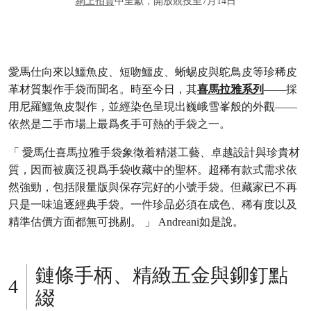
網上拍賣
中呈獻，開放競投至7月14日
愛馬仕向來以鱷魚皮、短吻鱷皮、蜥蜴皮與鴕鳥皮等珍稀皮
革材質製作手袋而聞名。時至今日，其
喜馬拉雅系列
——採
用尼羅鱷魚皮製作，並經染色呈現出巍峨雪峯般的外觀——
依然是二手市場上最爲炙手可熱的手袋之一。
「 愛馬仕喜馬拉雅手袋象徵着精湛工藝、卓越設計與珍貴材
質，因而被廣泛視爲手袋收藏中的聖杯。超稀有款式需求依
然強勁，包括限量版與保存完好的小號手袋。但藏家已不再
只是一味追逐經典手袋。一件珍品必須在成色、稀有度以及
精準估價方面都無可挑剔。 」 Andreani如是說。
鏈條手柄、精緻五金與鉚釘點
綴