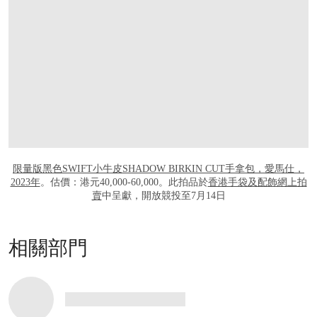
打开链接 HTTPS://ONLINEONLY.CHRISTI
限量版黑色SWIFT小牛皮SHADOW BIRKIN CUT手拿包，愛馬仕，
2023年
。估價：港元40,000-60,000。此拍品於
香港手袋及配飾網上拍
賣
中呈獻，開放競投至7月14日
相關部門