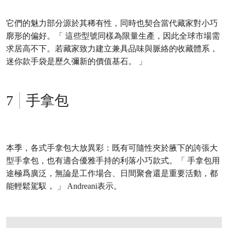
它們的魅力部分源於其稀有性，同時也契合當代藏家對小巧
廓形的偏好。「 這些型號同樣為限量生產，因此全球市場需
求居高不下。若藏家致力建立兼具品味與脈絡的收藏體系，
迷你款手袋是歷久彌新的價值基石。 」
手拿包
本季，各式手拿包大放異彩：既有可隨性夾於腋下的誇張大
型手拿包，也有適合優雅手持的利落小巧款式。「 手拿包用
途極爲廣泛，無論是工作場合、日間聚會還是重要活動，都
能輕鬆駕馭， 」 Andreani表示。