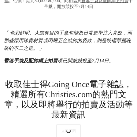
年
。估價：港元50,000-80,000。此拍品於
香港手袋及配飾網上拍賣
中
呈獻，開放競投至7月14日
「 色彩鮮明、大膽奪目的手拿包能為日常造型注入亮點，而
那些採用珍貴材質或閃耀五金裝飾的袋款，則是映襯華麗晚
裝的不二之選。 」
香港手袋及配飾網上拍賣
現已開放競投至7月14日。
收取佳士得Going Once電子雜誌，
精選所有Christies.com的熱門文
章，以及即將舉行的拍賣及活動等
最新資訊
立即訂閱