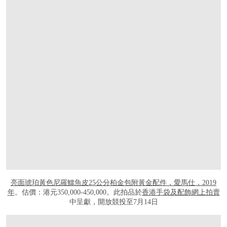
亮面琥珀黃色尼羅鱷魚皮25公分柏金包附黃金配件，愛馬仕，2019
年
。估價：港元350,000-450,000。此拍品於
香港手袋及配飾網上拍賣
中呈獻，開放競投至7月14日
打开链接 HTTPS://ONLINEONLY.CHRISTIES.COM/S/HANDBAGS-ONLINE-HONG