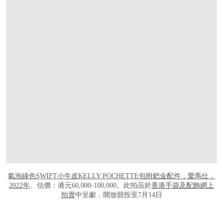
氣泡綠色SWIFT小牛皮KELLY POCHETTE包附鈀金配件，愛馬仕，
2022年
。估價：港元60,000-100,000。此拍品於
香港手袋及配飾網上
拍賣
中呈獻，開放競投至7月14日