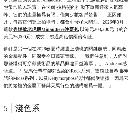
包常常飾以珠寶，在卡爾·拉格斐的推動下重新迎來人氣高
峰。它們的產量極爲有限，僅向少數客戶發售——正因如
此，每當它們登上拍場時，都會引發極大關注。2026年3月，
這款
秀場款老虎機Minaudière晚宴包
以港元203,200元（約合
美元26,000元）成交，超過高估價兩倍有餘。
鉚釘是另一個在2026春夏時裝週上湧現的關鍵趨勢，同精緻
的金屬配件一同深受今日藏家青睞。「 我們注意到，人們對
那些堪稱可穿戴藝術品的單品興趣日益濃厚， 」 Andreani感
慨道。「 愛馬仕帶有鉚釘點綴的Rock系列、靈感源自希臘神
話的Midas系列，以及Kellymorphose設計都備受追捧，因爲它
們將繁複的金屬工藝與天馬行空的結構融爲一體。 」
淺色系