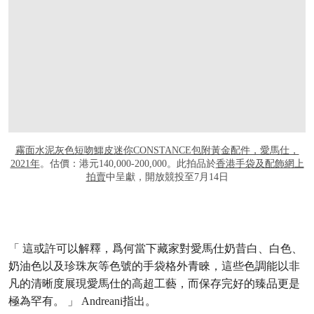
霧面水泥灰色短吻鱷皮迷你CONSTANCE包附黃金配件，愛馬仕，
2021年
。估價：港元140,000-200,000。此拍品於
香港手袋及配飾網上
拍賣
中呈獻，開放競投至7月14日
「 這或許可以解釋，爲何當下藏家對愛馬仕奶昔白、白色、
奶油色以及珍珠灰等色號的手袋格外青睞，這些色調能以非
凡的清晰度展現愛馬仕的高超工藝，而保存完好的臻品更是
極為罕有。 」 Andreani指出。