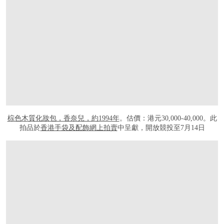
棕色木質化妝包，香奈兒，約1994年
。估價：港元30,000-40,000。此
拍品於
香港手袋及配飾網上拍賣
中呈獻，開放競投至7月14日
打开链接 HTTPS://ONLINEONLY.CHRISTIES.COM/S/HANDBAGS-ONLINE-HON