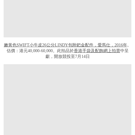
嫩黃色SWIFT小牛皮26公分LINDY包附鈀金配件，愛馬仕，2016年
。
估價：港元40,000-60,000。此拍品於
香港手袋及配飾網上拍賣
中呈
獻，開放競投至7月14日
打开链接 HTTPS://ONLINEONLY.CHRISTIES.COM/S/HANDBAGS-ONLINE-HON