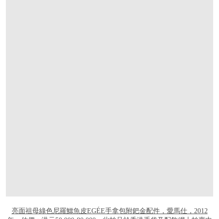
打开链接 HTTPS://ONLINEONLY.CHRIST
亮面祖母綠色尼羅鱷魚皮EGÉE手拿包附鈀金配件，愛馬仕，2012