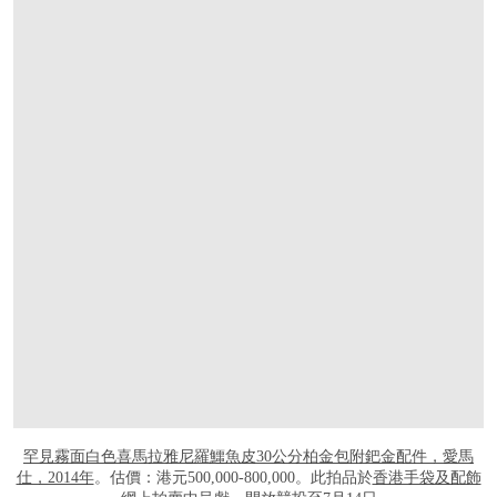
罕見霧面白色喜馬拉雅尼羅鱷魚皮30公分柏金包附鈀金配件，愛馬
仕，2014年
。估價：港元500,000-800,000。此拍品於
香港手袋及配飾