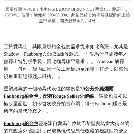
限量版黑色SWIFT小牛皮SHADOW BIRKIN CUT手拿包，愛馬仕，
2023年
。估價：港元40,000-60,000。此拍品於
香港手袋及配飾網上拍
賣
中呈獻，開放競投至7月14日
至於愛馬仕，其限量版柏金包的需求從未如此高漲，尤其是
Shadow、Faubourg與So Black等款式。「 愛馬仕每隔幾年才
會釋出特別版手袋，因此極爲珍罕難求， 」 Andreani解釋
道。「每件手袋均由同一位工匠從頭至尾親手打造，以當代
視角重新詮釋經典風格。 」
重塑經典的一個極具代表性的範例是
20公分外縫煙雨
Faubourg柏金包，配有Rouge Sellier外縫線
。這款包最初以
極少量面世，如今首次現身拍賣市場，堪稱Faubourg理念最
稀有的當代詮釋之一。
Faubourg柏金包
靈感源自愛馬仕位於巴黎聖奧諾雷大街24號
的旗艦店外牆設計，已成爲現代愛馬仕收藏的標誌性符號之