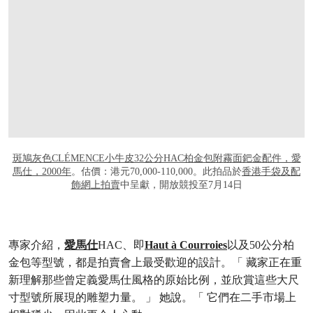
斑鳩灰色CLÉMENCE小牛皮32公分HAC柏金包附霧面鈀金配件，愛
馬仕，2000年
。估價：港元70,000-110,000。此拍品於
香港手袋及配
飾網上拍賣
中呈獻，開放競投至7月14日
專家介紹，
愛馬仕
HAC、即
Haut à Courroies
以及50公分柏
金包等型號，都是拍賣會上最受歡迎的設計。「 藏家正在重
新理解那些曾定義愛馬仕風格的原始比例，並欣賞這些大尺
寸型號所展現的雕塑力量。 」 她說。「 它們在二手市場上