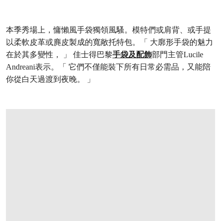
本季秀場上，慵懶風手袋獨領風騷。模特們或肩背、或手提
以柔軟皮革或麂皮製成的寬敞托特包。「 大廓形手袋的魅力
在於其多變性， 」 佳士得巴黎
手袋及配飾
部門主管Lucile
Andreani表示。「 它們不僅能裝下所有日常必需品，又能陪
你從白天過渡到夜晚。 」
打开链接 HTTPS://ONLINEONLY.CHRIST