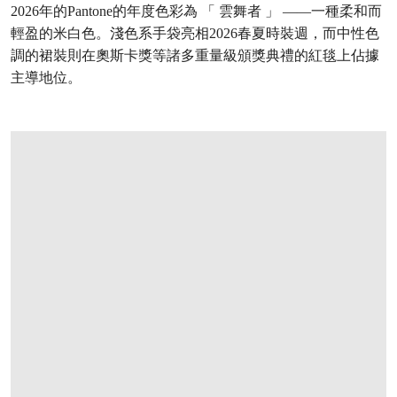
2026年的Pantone的年度色彩為 「 雲舞者 」 ——一種柔和而
輕盈的米白色。淺色系手袋亮相2026春夏時裝週，而中性色
調的裙裝則在奧斯卡獎等諸多重量級頒獎典禮的紅毯上佔據
主導地位。
打开链接 HTTPS://ONLINEONLY.CHRISTIES.COM/S/HANDBAGS-ONLINE-HONG