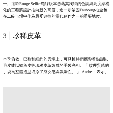
一。這款Rouge Sellier縫線版本憑藉其獨特的色調與高度結構
化的工藝將設計推向新的高度，進一步鞏固Faubourg柏金包
在二級市場中作為最受追捧的當代創作之一的重要地位。
珍稀皮革
本季倫敦、巴黎和紐約的秀場上，可見模特們攜帶着點綴以
毛皮或以鱷魚皮等珍稀皮革製成的手袋亮相。「 紋理質感的
手袋爲整體造型增添了層次感與戲劇性。 」 Andreani表示。
打开链接 HTTPS://ONLINEONLY.CHRISTIES.COM/S/HANDBAGS-ONLINE-HON