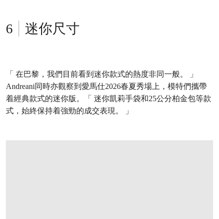
迷你尺寸
「 在巴黎，我們目前看到迷你款式的熱度非同一般。 」
Andreani同時亦觀察到愛馬仕2026春夏秀場上，模特們攜帶
着經典款式的迷你版。「 迷你凱莉手袋和25公分柏金包等款
式，始終保持着強勁的成交表現。 」
打开链接 HTTPS://ONLINEONLY.CHRISTIES.COM/S/HANDBAGS-ONLINE-HON