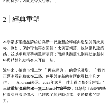
相對稀少，因此更令人心動。 」
經典重塑
本季衆多頂級品牌紛紛爲新一代重新詮釋經典造型與傳統風
格。例如，保齡球包再次回歸：比例更俐落、線條更具建築
感，並以半月形手柄重新演繹；而經典翻蓋包則藉助創新材
料與精妙的結構令人耳目一新。
近年來，拍賣市場上對 「 再造經典 」 的需求激增。「 我們
正逐漸看到藏家在工藝、傳承與創新的交匯處尋找非凡之
作， 」 Andreani表示。2023年10月，佳士得巴黎分部推出了
三款重新演繹的獨一無二Gucci竹節手袋，
既彰顯了品牌的藝
術造詣與深厚傳承，也體現了其與時俱進、勇於探索的能
力。