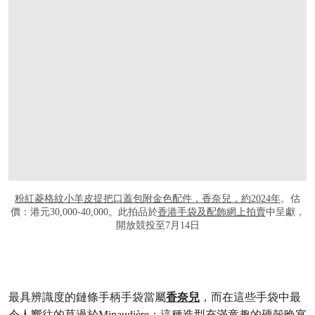
粉紅菱格紋小羊皮提把口蓋包附金色配件，香奈兒，約2024年
。估
價：港元30,000-40,000。此拍品於
香港手袋及配飾網上拍賣
中呈獻，
開放競投至7月14日
最具辨識度的鏈條手柄手袋當屬
香奈兒
，而在這些手袋中最
令人嚮往的莫過於Minaudière：這種造型充滿童趣的硬殼晚宴