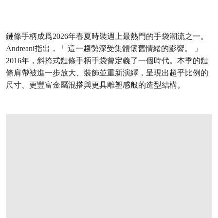
鏈條手柄成爲2026年春夏時裝週上最熱門的手袋潮流之一。
Andreani指出，「 這一趨勢深受集體懷舊情緒的影響。 」
2016年，斜挎式鏈條手柄手袋曾定義了一個時代。本季的鏈
條肩帶被進一步放大、裝飾並重新演繹，呈現出超乎比例的
尺寸、更豐富金屬混搭與更具雕塑感般的造型結構。
打开链接 HTTPS://ONLINEONLY.CHRISTIES.COM/S/HANDBAGS-ONLINE-HON