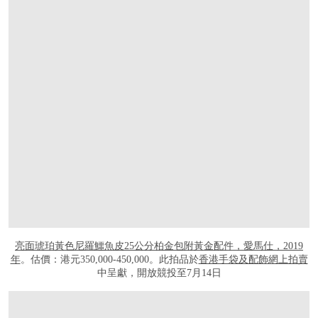
亮面琥珀黃色尼羅鱷魚皮25公分柏金包附黃金配件，愛馬仕，2019
年
。估價：港元350,000-450,000。此拍品於
香港手袋及配飾網上拍賣
中呈獻，開放競投至7月14日
打开链接 HTTPS://ONLINEONLY.CHRISTIES.COM/S/HANDBAGS-ONLINE-HONG