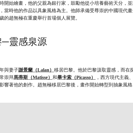
歲時開始繪畫，他的父親為銀行家，鼓勵他從小培養藝術天分，
，當時他的作品以具象風格為主。他師承備受尊崇的中國現代畫
，21歲的趙無極在重慶舉行首場個人展覽。
黎─靈感泉源
8年與妻子
謝景蘭（Lalan）
移居巴黎。他於巴黎汲取靈感，而在
常崇拜
馬蒂斯（Matisse）
和
畢卡索（Picasso）
，西方現代主義
影響著他的創作。趙無極移居巴黎後，畫作開始轉型到抽象風格