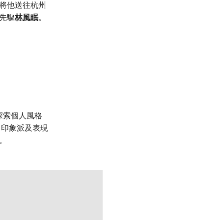
並將他送往杭州
先驅
林風眠
。
探索個人風格
、印象派及表現
。