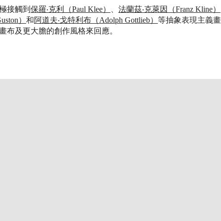
極接觸到
保羅‧克利（Paul Klee）
、
法蘭茲‧克萊因（Franz Kline）
uston）
和
阿道夫‧戈特利布（Adolph Gottlieb）
等抽象表現主義畫
畫布及更大膽的創作風格來回應。