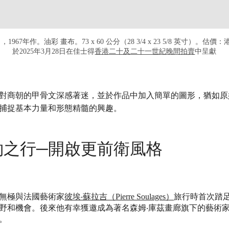
7》，1967年作。油彩 畫布。73 x 60 公分（28 3/4 x 23 5/8 英寸）。估價：港元
於2025年3月28日在佳士得
香港二十及二十一世紀晚間拍賣
中呈獻
，他對商朝的甲骨文深感著迷，並於作品中加入簡單的圖形，猶如
捕捉基本力量和形態精髓的興趣。
約之行─開啟更前衛風格
趙無極與法國藝術家
彼埃‧蘇拉吉（Pierre Soulages）
旅行時首次踏
野和機會。後來他有幸獲邀成為著名森姆‧庫茲畫廊旗下的藝術家，
。