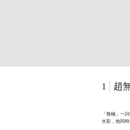
趙
「無極」一詞
水彩，他同時