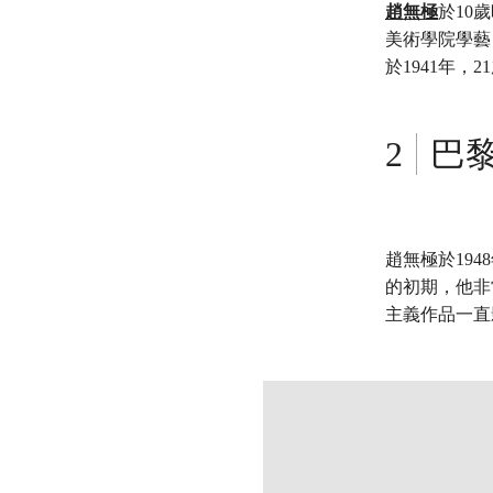
趙無極
於10
美術學院學藝
於1941年
巴
趙無極於194
的初期，他非
主義作品一直