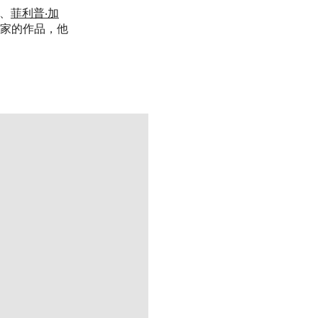
、
菲利普‧加
家的作品，他