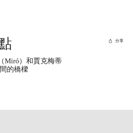
點
分享
Miró）和賈克梅蒂
之間的橋樑