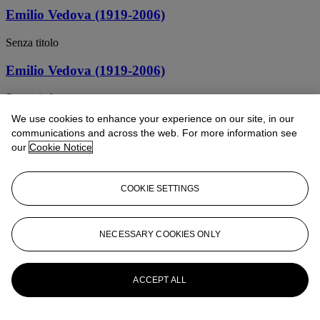
Emilio Vedova (1919-2006)
Senza titolo
Emilio Vedova (1919-2006)
Senza titolo
We use cookies to enhance your experience on our site, in our
Emilio Vedova (1919-2006)
communications and across the web. For more information see
our
Cookie Notice
Studio per spazio inquieto
EMILIO VEDOVA (1919-2006)
COOKIE SETTINGS
Per l ’ Algeria n.3 (For Algeria n.3)
Emilio Vedova (1919-2006)
NECESSARY COOKIES ONLY
Untitled
ACCEPT ALL
EMILIO VEDOVA (1919-2006)
Interno di Povera Gente (Interior of Poor People)