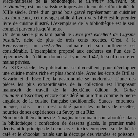
Pièce-maîtresse de la bibliothèque, le
Cuisinier Taillevant
, ou
le
Viandier
, est une rarissime impression incunable d’un traité du
XIIIe siècle. Orné d’un grand bois gravé représentant un cuisinier
aux fourneaux, cet ouvrage publié à Lyon vers 1495 est le premier
livre de cuisine illustré. L’exemplaire de la bibliothèque est le seul
complet parvenu jusqu’à nous.
Un demi-siècle plus tard paraît le
Livre fort excellent de Cuysine
tresutille
, riche de plus de trois cents recettes. C’est, à la
Renaissance, un
best-seller
culinaire et son influence est
considérable. L’exemplaire proposé aux enchères est l’un des 3
répertoriés de l’édition donnée à Lyon en 1542, le seul encore en
mains privées.
Au XIXe siècle, les publications se diversifient, pour développer
une cuisine moins riche et plus abordable. Avec les écrits de Brillat-
Savarin et d’ Escoffier, la gastronomie se modernise. L’une des
pièces les plus extraordinaires de la collection est l’imposant
manuscrit de travail de la deuxième édition du
Guide
culinaire
d’Escoffier, encore considéré aujourd’hui comme la pierre
angulaire de la cuisine française traditionnelle. Sauces, entremets,
potages, rôtis : rien n’est oublié parmi les milliers de recettes,
nourries de ses expériences au Savoy et au Ritz.
Nombre de thématiques de l’imaginaire culinaire sont abordées dans
la bibliothèque : confection de desserts glacés, le premier traité
décrivant le principe de la conserve ; textes européens sur le thé, le
café et le chocolat, traités sur la découpe des viandes et poissons,