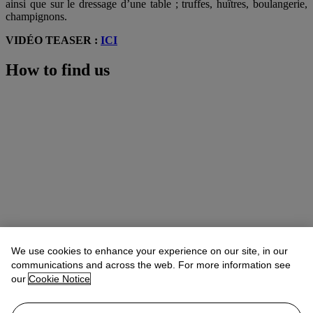
ainsi que sur le dressage d’une table ; truffes, huîtres, boulangerie,
champignons.
VIDÉO TEASER :
ICI
How to find us
We use cookies to enhance your experience on our site, in our
communications and across the web. For more information see
our
Cookie Notice