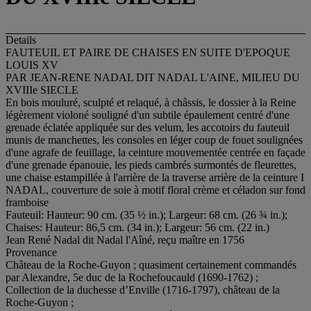
Details
FAUTEUIL ET PAIRE DE CHAISES EN SUITE D'EPOQUE
LOUIS XV
PAR JEAN-RENE NADAL DIT NADAL L'AINE, MILIEU DU
XVIIIe SIECLE
En bois mouluré, sculpté et relaqué, à châssis, le dossier à la Reine
légèrement violoné souligné d'un subtile épaulement centré d'une
grenade éclatée appliquée sur des velum, les accotoirs du fauteuil
munis de manchettes, les consoles en léger coup de fouet soulignées
d'une agrafe de feuillage, la ceinture mouvementée centrée en façade
d'une grenade épanouie, les pieds cambrés surmontés de fleurettes,
une chaise estampillée à l'arrière de la traverse arrière de la ceinture I
NADAL, couverture de soie à motif floral crème et céladon sur fond
framboise
Fauteuil: Hauteur: 90 cm. (35 ½ in.); Largeur: 68 cm. (26 ¾ in.);
Chaises: Hauteur: 86,5 cm. (34 in.); Largeur: 56 cm. (22 in.)
Jean René Nadal dit Nadal l'Aîné, reçu maître en 1756
Provenance
Château de la Roche-Guyon ; quasiment certainement commandés
par Alexandre, 5e duc de la Rochefoucauld (1690-1762) ;
Collection de la duchesse d’Enville (1716-1797), château de la
Roche-Guyon ;