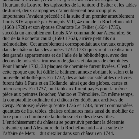
Heurtaut du Louvre, les tapisseries de la tenture d’Esther et les tables
de Jumel, deux campagnes d’ameublement beaucoup plus
importantes l’avaient précédé : à la suite d’un premier ameublement
Louis XIV apporté par François VIII, 4e duc de la Rochefoucauld
(1663-1728) et son épouse Charlotte Le Tellier (1664-1735),
succéda un ameublement Louis XV commandé par Alexandre, 5e
duc de la Rochefoucauld (1690-1762), arrière petit-fils du
mémorialiste. Cet ameublement correspondait aux travaux entrepris
dans le château dans les années 1732-1735 qui virent la réalisation
des grands appartements et de l’aile de la bibliothèque, avec des
décors de boiseries, trumeaux de glaces et plaques de cheminées.
Pour l’année 1733, 33 plaques de cheminée furent livrées. C’est à
cette époque que fut édifié le bâtiment annexe abritant le salon et la
nouvelle bibliothèque. En 1732, des achats considérables de livres
furent faits à Paris et en Hollande, ainsi que des globes, cartes et
microscopes. En 1737, huit tableaux furent payés pour la même
pièce aux peintres Boucher, Vanloo et Trémolière. En même temps,
la comptabilité ordinaire du château (en dépôt aux archives de
Cergy-Pontoise) révèle qu’entre 1736 et 1743, furent commandées
quantités de lits, tables, chaises ordinaires mais aussi du mobilier de
luxe pour la chambre de la duchesse et celles de ses filles.
L’enrichissement du château se poursuivit pendant la décennie
suivante quand Alexandre de la Rochefoucauld – à la suite de
l’affaire de Metz – dut s’exiler dans son château en 1744.