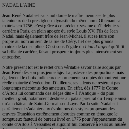
NADAL L’AINE
Jean-René Nadal est sans nul doute le maître menuisier le plus
talentueux de la prestigieuse dynastie du même nom. Obtenant sa
maîtrise en 1756, c’est grâce à ce précieux sésame qu’il débute sa
carrière à Paris, en plein apogée du style Louis XV. Fils de Jean
Nadal, mais également frère de Jean-Michel, il sut se faire son
propre au nom au sein de la rue de Cléry, fief des plus grands
maîtres de la discipline. C’est sous l’égide du
Lion d’argent
qu’il fit
sa brillante carrière, faisant prospérer toujours plus intensément son
entreprise.
Notre présent lot est le reflet d’un véritable savoir-faire acquis par
Jean-René dès son plus jeune âge. La justesse des proportions mais
également le choix judicieux des ornements sculptés démontrent une
réelle maturité d’exécution. D’ailleurs, ses talents ne restèrent pas
longtemps méconnus des amateurs. En effet, dès 1777 le Comte
d’Artois lui commanda des sièges dits « à l’Antique » du plus
meilleur goût, notamment destinés au palais prieural du Temple ainsi
qu’au château de Saint-Germain-en-Laye. Par la suite Nadal sut
parfaitement s’adapter aux évolutions des styles proposant des
œuvres Transition extrêmement abouties comme en témoigne le
somptueux fauteuil de bureau livré en 1775 pour l’appartement du
comte d’Artois à Versailles et aujourd’hui conservé à Paris au musée