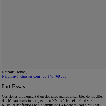
Nathalie Honnay
NHonnay@christies.com
+33 140 768 385
Lot Essay
Ces sièges proviennent d’un des rares grands ensembles de mobilier
de château restés intacts jusqu’au XXe siècle, celui réuni sur
plusieurs générations par la famille de La Rochefoucauld puis par