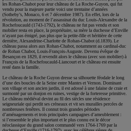
les Rohan-Chabot pour leur château de La Roche-Guyon, qui fut
vendu pour la majeure partie voici une trentaine d’années
(Sotheby’s, Monaco, 6 et 7 décembre 1987). En effet, lors de la
révolution, au moment de l’assassinat du duc Louis-Alexandre de la
Rochefoucauld (1743-1792), le château ne fut pas vendu et son
mobilier resta en place, la propriétaire, sa mère la duchesse d’Enville
n’ayant pas émigré, pas plus que la petite-fille et héritière de cette
dernière, Alexandrine-Charlotte de Rohan-Chabot (d.1839). Le
château passa alors aux Rohan-Chabot, notamment au cardinal-duc
de Rohan Chabot, Louis-François-Auguste. Devenu évêque de
Besançon en 1829, il revendit alors le château (avec son mobilier) à
François de la Rochefoucauld-Liancourt et le château est ensuite
resté dans la famille.
Le château de la Roche Guyon dresse sa silhouette féodale le long
d’une des boucles de la Seine entre Mantes et Vernon. Dominant
son village et son ancien jardin, il est adossé à une falaise de craie et
surmonté par un donjon en ruines, vestige de la forteresse primitive.
Le château médiéval devint au fil des siècles une résidence
seigneuriale qui perdit ses créneaux et vit ses murailles percées de
nombreuses fenêtres. Il connut trois grandes périodes
d’aménagements et trois principales campagnes d’ameublement :
si l’ensemble le plus important et le plus connu est le décor
néoclassique du grand salon commandé vers 1764-1769 par la
duchesse d’Enville (1716-1797), avec les célèbres sièges de