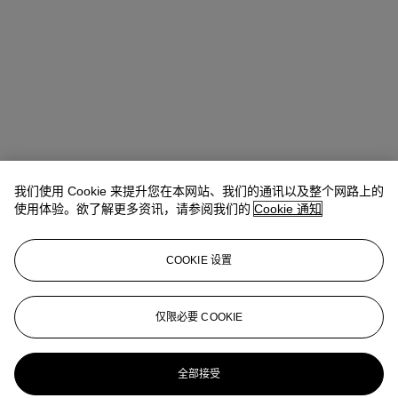
我们使用 Cookie 来提升您在本网站、我们的通讯以及整个网路上的
使用体验。欲了解更多资讯，请参阅我们的
Cookie 通知
地址
COOKIE 设置
9 Avenue Matignon
仅限必要 COOKIE
联络我们
+33 (0) 1 40 76 85 85
clientservicesparis@christies.com
全部接受