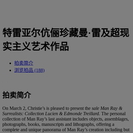
特雷亚尔伉俪珍藏曼·雷及超现
实主义艺术作品
拍卖简介
浏览拍品 (188)
拍卖简介
On March 2, Christie’s is pleased to present the
sale Man Ray &
Surrealists: Collection Lucien & Edmonde Treillard.
The personal
collection of Man Ray’s last assistant includes objects, assemblages,
photographs, books, manuscripts and lithographs, offering a
complete and unique panorama of Man Ray’s creation including but