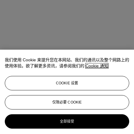
我们使用 Cookie 来提升您在本网站、我们的通讯以及整个网路上的
使用体验。欲了解更多资讯，请参阅我们的
Cookie 通知
地址
COOKIE 设置
9 Avenue Matignon
仅限必要 COOKIE
联络我们
+33 (0) 1 40 76 85 85
clientservicesparis@christies.com
全部接受