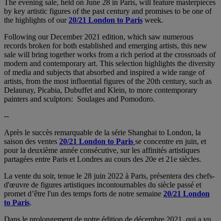
The evening sale, held on June 28 in Paris, will feature masterpieces
by key artistic figures of the past century and promises to be one of
the highlights of our
20/21 London to Paris
week.
Following our December 2021 edition, which saw numerous
records broken for both established and emerging artists, this new
sale will bring together works from a rich period at the crossroads of
modern and contemporary art. This selection highlights the diversity
of media and subjects that absorbed and inspired a wide range of
artists, from the most influential figures of the 20th century, such as
Delaunay, Picabia, Dubuffet and Klein, to more contemporary
painters and sculptors: Soulages and Pomodoro.
--
Après le succès remarquable de la série Shanghai to London, la
saison des ventes
20/21 London to Paris
se concentre en juin, et
pour la deuxième année consécutive, sur les affinités artistiques
partagées entre Paris et Londres au cours des 20e et 21e siècles.
La vente du soir, tenue le 28 juin 2022 à Paris, présentera des chefs-
d'œuvre de figures artistiques incontournables du siècle passé et
promet d’être l'un des temps forts de notre semaine
20/21 London
to Paris
.
Dans le prolongement de notre édition de décembre 2021, qui a vu