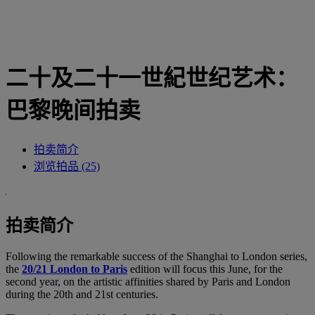
二十及二十一世紀世纪艺术：
巴黎晚间拍卖
拍卖简介
浏览拍品 (25)
拍卖简介
Following the remarkable success of the Shanghai to London series,
the
20/21 London to Paris
edition will focus this June, for the
second year, on the artistic affinities shared by Paris and London
during the 20th and 21st centuries.