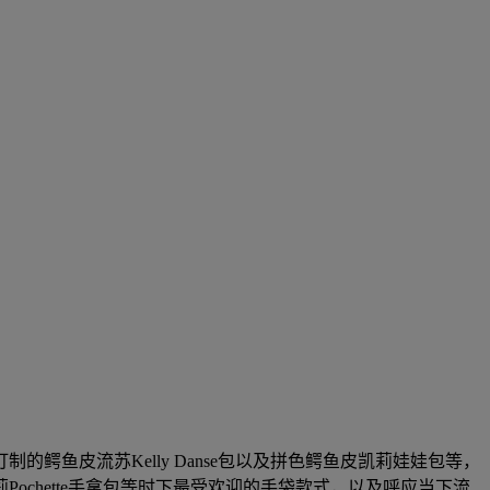
。
鳄鱼皮流苏Kelly Danse包以及拼色鳄鱼皮凯莉娃娃包等，
ochette手拿包等时下最受欢迎的手袋款式，以及呼应当下流