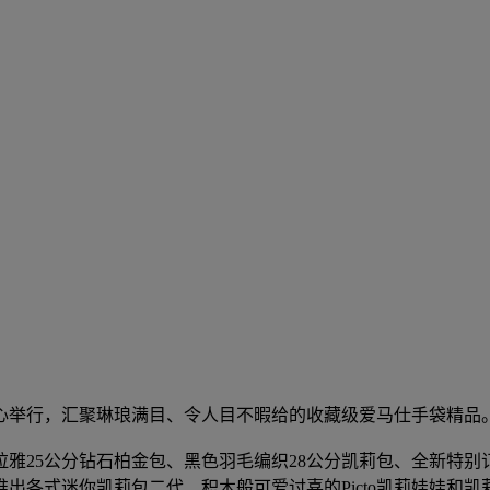
中心举行，汇聚琳琅满目、令人目不暇给的收藏级爱马仕手袋精品
25公分钻石柏金包、黑色羽毛编织28公分凯莉包、全新特别订制的
式迷你凯莉包二代、积木般可爱讨喜的Picto凯莉娃娃和凯莉P