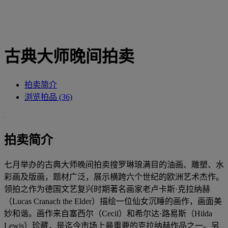
古典大师晚间拍卖
拍卖简介
浏览拍品 (36)
拍卖简介
七月举办的古典大师晚间拍卖搜罗琳琅满目的油画、雕塑、水
彩画及版画，题材广泛，展示横跨六个世纪的欧洲艺术杰作。
领拍之作为德国文艺复兴时期著名画家老卢卡斯·克拉纳赫
（Lucas Cranach the Elder）描绘一位仙女沉睡的画作，画面美
妙和谐。画作来自塞西尔（Cecil）和希尔达·路易斯（Hilda
Lewis）珍藏，是迄今市场上最重要的克拉纳赫作品之一。另