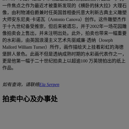
一件焦点之作为最近才被重新发现的《横卧的抹大拉》大理石
像，由利物浦伯爵兼时任英国首相委托意大利新古典主义雕塑
大师安东尼奥·卡诺瓦（Antonio Canova）创作。这件雕塑杰作
于十九世纪备受推崇，但后来被遗忘，并于2002年一场花园雕
像拍卖会上售出，并未注明出处。此外，拍卖也带来一幅重要
的水彩画，由英国浪漫主义艺术先驱威廉·透纳（Joseph
Mallord William Turner）所作，画作描绘天上挂着彩虹的海德
堡醉人景色。此画不但是透纳成熟时期的水彩画代表作之一，
更是他第一幅于二十世纪拍卖上以超逾100 万英镑拍出的纸上
作品。
如有查询，请联络
Ela Serpen
拍卖中心及办事处