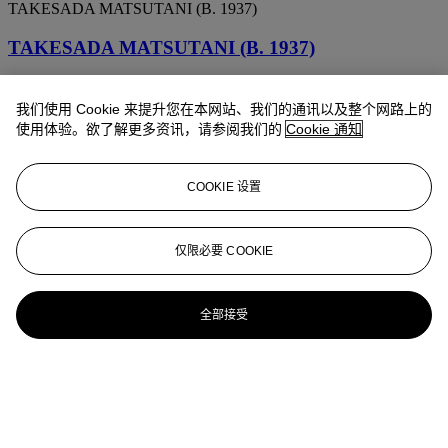
TAKESADA MATSUTANI (B. 1937)
TAKESADA MATSUTANI (B. 1937)
LA PROPAGATION 7-A; grand palais; OBJECT; &
L'ÉTERNITÉ
我们使用 Cookie 来提升您在本网站、我们的通讯以及整个网路上的
使用体验。欲了解更多资讯，请参阅我们的
Cookie 通知
松谷武判 (1937 年生)
COOKIE 设置
(i) 窗户; (ii)云彩; & (iii) 繁殖-P
松谷武判（1937 年生）
仅限必要 COOKIE
日本 – 海 – 7；物体 – 33；& 物体 – 6
全部接受
松谷武判（1937 年生）
暗示A；及 暗示B