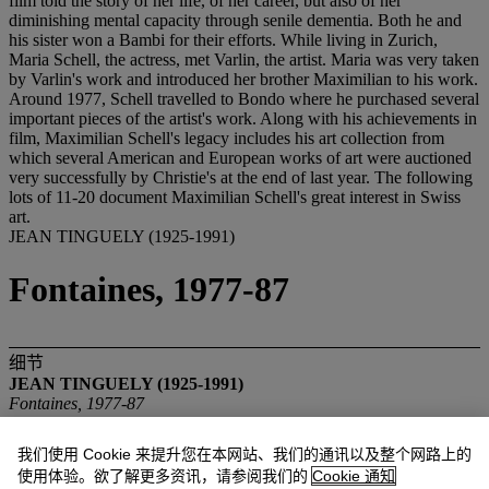
film told the story of her life, of her career, but also of her
diminishing mental capacity through senile dementia. Both he and
his sister won a Bambi for their efforts. While living in Zurich,
Maria Schell, the actress, met Varlin, the artist. Maria was very taken
by Varlin's work and introduced her brother Maximilian to his work.
Around 1977, Schell travelled to Bondo where he purchased several
important pieces of the artist's work. Along with his achievements in
film, Maximilian Schell's legacy includes his art collection from
which several American and European works of art were auctioned
very successfully by Christie's at the end of last year. The following
lots of 11-20 document Maximilian Schell's great interest in Swiss
art.
JEAN TINGUELY (1925-1991)
Fontaines, 1977-87
细节
JEAN TINGUELY (1925-1991)
Fontaines, 1977-87
unten rechts signiert und datiert
'Jean Tinguely 1977-87'
, mittig
dediziert
'für Maximilian Schell'
und links nummeriert
'45/120'
我们使用 Cookie 来提升您在本网站、我们的通讯以及整个网路上的
Radierung, Nr. 45/120
使用体验。欲了解更多资讯，请参阅我们的
Cookie 通知
22,5 x 33,8 cm