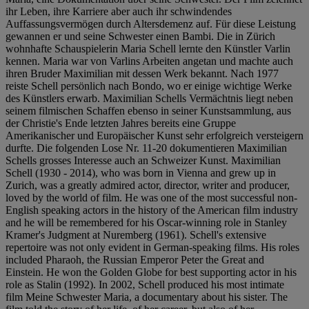
ihr Leben, ihre Karriere aber auch ihr schwindendes
Auffassungsvermögen durch Altersdemenz auf. Für diese Leistung
gewannen er und seine Schwester einen Bambi. Die in Zürich
wohnhafte Schauspielerin Maria Schell lernte den Künstler Varlin
kennen. Maria war von Varlins Arbeiten angetan und machte auch
ihren Bruder Maximilian mit dessen Werk bekannt. Nach 1977
reiste Schell persönlich nach Bondo, wo er einige wichtige Werke
des Künstlers erwarb. Maximilian Schells Vermächtnis liegt neben
seinem filmischen Schaffen ebenso in seiner Kunstsammlung, aus
der Christie's Ende letzten Jahres bereits eine Gruppe
Amerikanischer und Europäischer Kunst sehr erfolgreich versteigern
durfte. Die folgenden Lose Nr. 11-20 dokumentieren Maximilian
Schells grosses Interesse auch an Schweizer Kunst. Maximilian
Schell (1930 - 2014), who was born in Vienna and grew up in
Zurich, was a greatly admired actor, director, writer and producer,
loved by the world of film. He was one of the most successful non-
English speaking actors in the history of the American film industry
and he will be remembered for his Oscar-winning role in Stanley
Kramer's Judgment at Nuremberg (1961). Schell's extensive
repertoire was not only evident in German-speaking films. His roles
included Pharaoh, the Russian Emperor Peter the Great and
Einstein. He won the Golden Globe for best supporting actor in his
role as Stalin (1992). In 2002, Schell produced his most intimate
film Meine Schwester Maria, a documentary about his sister. The