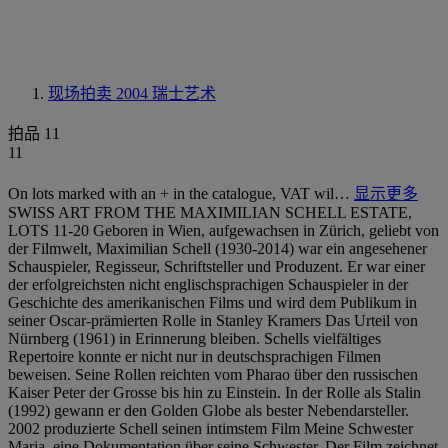
现场拍卖 2004
瑞士艺术
拍品 11
11
On lots marked with an + in the catalogue, VAT wil…
显示更多
SWISS ART FROM THE MAXIMILIAN SCHELL ESTATE,
LOTS 11-20 Geboren in Wien, aufgewachsen in Zürich, geliebt von
der Filmwelt, Maximilian Schell (1930-2014) war ein angesehener
Schauspieler, Regisseur, Schriftsteller und Produzent. Er war einer
der erfolgreichsten nicht englischsprachigen Schauspieler in der
Geschichte des amerikanischen Films und wird dem Publikum in
seiner Oscar-prämierten Rolle in Stanley Kramers Das Urteil von
Nürnberg (1961) in Erinnerung bleiben. Schells vielfältiges
Repertoire konnte er nicht nur in deutschsprachigen Filmen
beweisen. Seine Rollen reichten vom Pharao über den russischen
Kaiser Peter der Grosse bis hin zu Einstein. In der Rolle als Stalin
(1992) gewann er den Golden Globe als bester Nebendarsteller.
2002 produzierte Schell seinen intimstem Film Meine Schwester
Maria, eine Dokumentation über seine Schwester. Der Film zeichnet