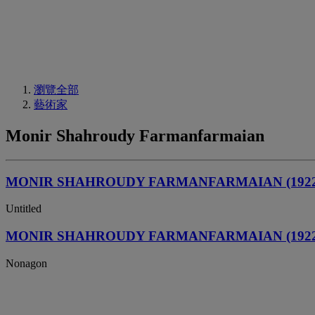
瀏覽全部
藝術家
Monir Shahroudy Farmanfarmaian
MONIR SHAHROUDY FARMANFARMAIAN (1922, 
Untitled
MONIR SHAHROUDY FARMANFARMAIAN (1922-
Nonagon