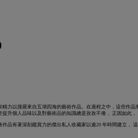
)
和精力以搜羅來自五湖四海的藝術作品。在過程之中，這些作品
提升個人品味以及對藝術品的知識總是孜孜不倦， 正因如此，
有著深刻鑑賞力的傑出私人收藏家以逾20 年時間建立， 這一廣泛