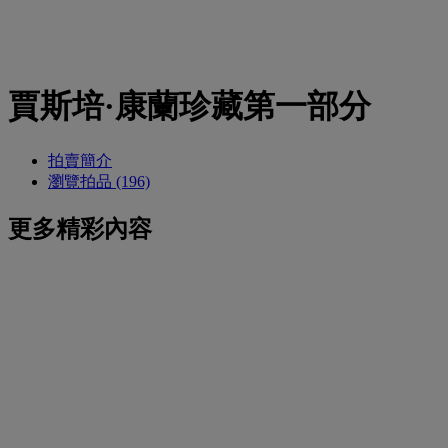
賈斯培·康蘭珍藏第一部分
拍賣簡介
瀏覽拍品 (196)
更多精彩內容