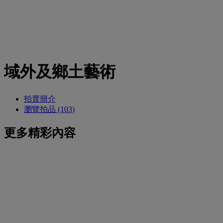
域外及鄉土藝術
拍賣簡介
瀏覽拍品 (103)
更多精彩內容