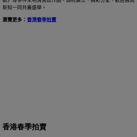
歌》等多件宋明清宮廷作品。題材廣泛、精彩分呈，歡迎舊雨
新知一同共襄盛舉。
瀏覽更多：
香港春季拍賣
香港春季拍賣