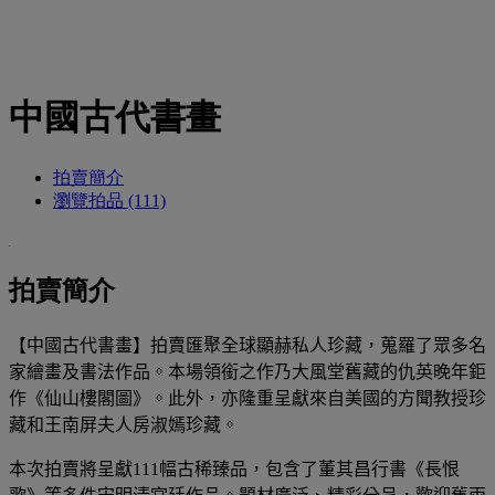
中國古代書畫
拍賣簡介
瀏覽拍品 (111)
拍賣簡介
【中國古代書畫】拍賣匯聚全球顯赫私人珍藏，蒐羅了眾多名
家繪畫及書法作品。本場領銜之作乃大風堂舊藏的仇英晚年鉅
作《仙山樓閣圖》。此外，亦隆重呈獻來自美國的方聞教授珍
藏和王南屏夫人房淑嫣珍藏。
本次拍賣將呈獻
111
幅古稀臻品，包含了董其昌行書《長恨