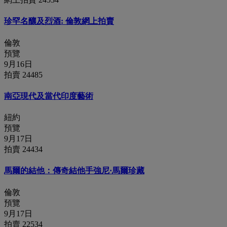
珍罕名釀及烈酒: 倫敦網上拍賣
倫敦
預覽
9月16日
拍賣 24485
南亞現代及當代印度藝術
紐約
預覽
9月17日
拍賣 24434
馬爾的結他：傳奇結他手強尼·馬爾珍藏
倫敦
預覽
9月17日
拍賣 22534