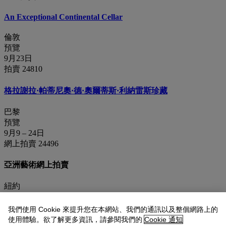
An Exceptional Continental Cellar
倫敦
預覽
9月23日
拍賣 24810
格拉謝拉·帕蒂尼奧·德·奧爾蒂斯·利納雷斯珍藏
巴黎
預覽
9月9 – 24日
網上拍賣 24496
亞洲藝術網上拍賣
紐約
即將開始
9月10 – 24日
我們使用 Cookie 來提升您在本網站、我們的通訊以及整個網路上的
網上拍賣 24560
使用體驗。欲了解更多資訊，請參閱我們的
Cookie 通知