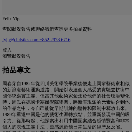
Felix Yip
查閱狀況報告或聯絡我們查詢更多拍品資料
fyip@christies.com
+852 2978 6716
登入
瀏覽狀況報告
拍品專文
周春芽自1982年從四川美術學院畢業後便走上同輩藝術家相似
的新浪潮藝術運動道路，開始以表達個人感受的實驗去抗衡中
國傳統寫實主義。但當其他藝術家聚焦於他們的社會環境變化
時，周氏在德國卡塞爾學院學習，將新表現派的元素結合到他
的作品之中，令自己能從早期訓練的壓抑和限制中釋放出來。
1989年重返中國是他的藝術生涯轉捩點，並重新發現中國的吸
引力。從那時起，他探索出利用中國圖案結合感情豐富和非常
個人的表現主義手法，靈感源於他日常生活的經歷及反省。