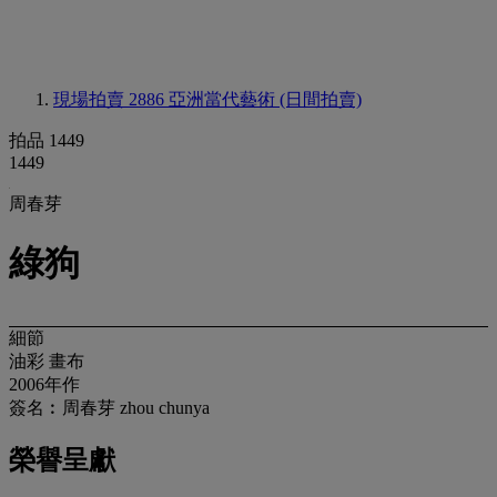
現場拍賣 2886
亞洲當代藝術 (日間拍賣)
拍品 1449
1449
周春芽
綠狗
細節
油彩 畫布
2006年作
簽名︰周春芽 zhou chunya
榮譽呈獻