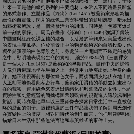
周氏最著名的是描劃他那隻已故的德國牧羊犬「黑根」，十多
年來一直是他的綠狗系列的主要題材，並常以不同繪畫及雕塑
的形式創作。立體作品《綠狗》(Lot 1451) 被藝術家形容為描
繪性的自畫像，閃亮的綠色工業塗料帶出的鮮明感覺，暗示出
如藝術家所說，是一個激發活力的調侃，同時是「包藏著爆炸
前一刻的寧靜」。周氏在畫作《綠狗》(Lot 1449) 強調了傳統
中國畫與紅綠色調互補的結合，以活潑的筆觸來完美呈現出他
的表現主義風格。位於前景正中的狗是藝術家的自我投影，他
獨坐於孤寂的白色背景之前，身處於一片開闊而不確定的感覺
之中，顯明地表現出生命的實相。 繪於1998年的《三個裸女
是一個人》(Lot 1450) 是藝術家的早期作品。畫作中央的裸體
人像無所避諱地坐在馬桶之上，稍微用力地突出她上半身的曲
線。她正注視著前方那位綠色女子，而後面調皮地伏在地上的
人正胡鬧地偷看此私密行為，藝術家用滑稽的舉動去刻畫出存
在的荒謬，運用綠色來表達出情緒化和興奮激昂的女性，他的
實驗性和刻意經營的簡拙構圖帶領觀者的視覺進入這段諷刺性
對話，同時亦是他早年以三重肖像去探索日常生活中一直被忽
略的層面的例子。這裡精選的三件作品讓我們了解到周氏創作
在實驗性上的廣度，相對同時代的創作而言，他把興建轉移到
描繪日常生活中那些無法言詮和非英雄式的事件上去。