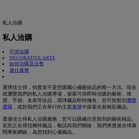
私人洽購
私人洽購
可供洽購
DECORATIVE ARTS
如何洽購及洽售
過往展覽
選擇佳士得，拍賣並不是您購藏心儀藝術品的唯一方法。現在
就瀏覽我們的私人洽購專場，探索可供即時洽購的藝術、珠
寶、手袋、名表等珍品，環球藏品即時擁有。您可按類別
瀏覽
選購
，或於我們正在舉行的主題
展覽
中探索全新精彩藏品。
透過佳士得私人洽購服務，您可以購藏任意類別的藝術精品。
若您正在尋找獨特藏品，敬請與我們聯絡，我們將透過全球廣
闊專家網絡，為您找到心儀藏品。