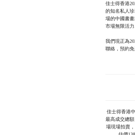
佳士得香港2
的知名私人珍
場的中國書畫
市場無限活力
我們現正為2
聯絡，預約免
佳士得香港中
最高成交總額！
場現場拍賣，
估價1