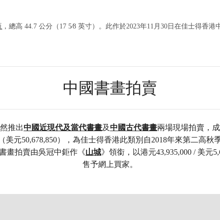
打开链接 HTTPS://WWW.CHRISTIES
瓶
，總高 44.7 公分（17 5⁄8 英寸）。此作於2023年11月30日在佳士得香港
中國書畫拍賣
然推出
中國近現代及當代書畫
及
中國古代書畫
兩場現場拍賣，成
,000（美元50,678,850），為佳士得香港此類別自2018年來第二
書畫拍賣由吳冠中鉅作《
山城
》領銜，以港元43,935,000 / 美元5,
售予網上買家。