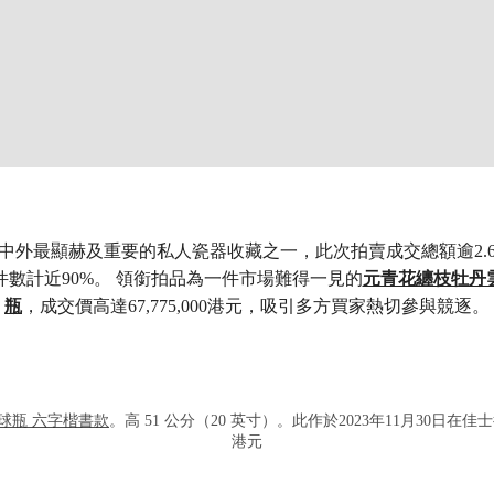
中外最顯赫及重要的私人瓷器收藏之一，此次拍賣成交總額逾2.
件數計近90%。 領銜拍品為一件市場難得一見的
元青花纏枝牡丹
瓶
，成交價高達67,775,000港元，吸引多方買家熱切參與競逐。
打开链接 HTTPS://WWW.CHRISTIES
球瓶 六字楷書款
。高 51 公分（20 英寸）。此作於2023年11月30日在佳士
港元