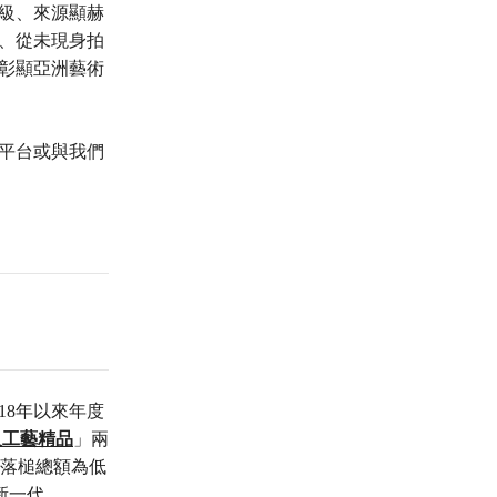
頂級、來源顯赫
、從未現身拍
彰顯亞洲藝術
上平台或與我們
18年以來年度
及工藝精品
」兩
賣落槌總額為低
新一代。