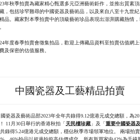
023年秋季拍賣為藏家精心甄選多元亞洲藝術鉅作，並推出質素
藏，包括珍罕難尋的中國瓷器及藝術品，以及來自八至十九世紀
精品。藏家對本季拍賣中的頂級藝術珍品表現出澎湃購藏熱情，
。
024年度春季拍賣會徵集拍品，歡迎上傳藏品資料至拍賣估值網
費及保密的估值服務。
中國瓷器及工藝精品拍賣
國瓷器及藝術品部2023年全年共錄得9.12億港元成交總額，為20
 11月30日舉行的香港秋拍「
天民樓珍藏
」及「
重要中國瓷器
共錄得5.24億港元成交總額，穩佔秋季市場領軍地位。 兩場拍
38%，46%拍品以超過拍前高估價成交，所有新買家中42%為千禧