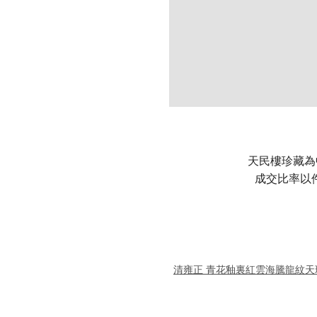
天民樓珍藏為
成交比率以
清雍正 青花釉裏紅雲海騰龍紋天