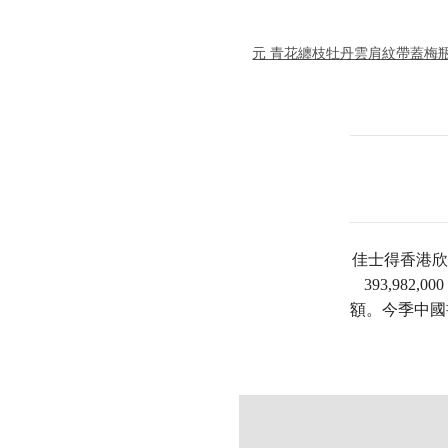
元 青花纏枝牡丹雲肩紋帶蓋梅
佳士得香港欣
393,982
額。今季中國