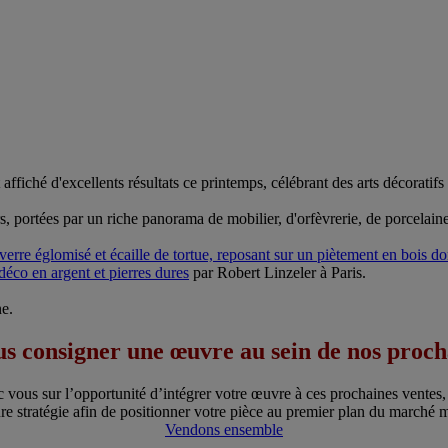
ffiché d'excellents résultats ce printemps, célébrant des arts décoratifs 
s, portées par un riche panorama de mobilier, d'orfèvrerie, de porcelain
 verre églomisé et écaille de tortue, reposant sur un piètement en bois d
 déco en argent et pierres dures
par Robert Linzeler à Paris.
ne.
s consigner une œuvre au sein de nos proch
c vous sur l’opportunité d’intégrer votre œuvre à ces prochaines ventes,
re stratégie afin de positionner votre pièce au premier plan du marché 
Vendons ensemble