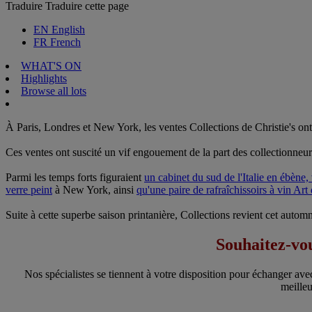
Traduire
Traduire cette page
EN
English
FR
French
WHAT'S ON
Highlights
Browse all lots
À Paris, Londres et New York, les ventes Collections de Christie's ont a
Ces ventes ont suscité un vif engouement de la part des collectionneur
Parmi les temps forts figuraient
un cabinet du sud de l'Italie en ébène,
verre peint
à New York, ainsi
qu'une paire de rafraîchissoirs à vin Art
Suite à cette superbe saison printanière, Collections revient cet autom
Souhaitez-vou
Nos spécialistes se tiennent à votre disposition pour échanger ave
meilleu