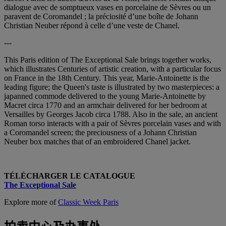
dialogue avec de somptueux vases en porcelaine de Sèvres ou un
paravent de Coromandel ; la préciosité d’une boîte de Johann
Christian Neuber répond à celle d’une veste de Chanel.
---
This Paris edition of The Exceptional Sale brings together works,
which illustrates Centuries of artistic creation, with a particular focus
on France in the 18th Century. This year, Marie-Antoinette is the
leading figure; the Queen's taste is illustrated by two masterpieces: a
japanned commode delivered to the young Marie-Antoinette by
Macret circa 1770 and an armchair delivered for her bedroom at
Versailles by Georges Jacob circa 1788. Also in the sale, an ancient
Roman torso interacts with a pair of Sèvres porcelain vases and with
a Coromandel screen; the preciousness of a Johann Christian
Neuber box matches that of an embroidered Chanel jacket.
TÉLÉCHARGER LE CATALOGUE
The Exceptional Sale
Explore more of
Classic Week Paris