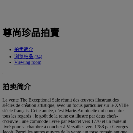
尊尚珍品拍賣
拍卖简介
浏览拍品 (34)
Viewing room
拍卖简介
La vente The Exceptional Sale réunit des œuvres illustrant des
siècles de création artistique, avec un focus particulier sur le XVIIIe
siècle français. Cette année, c’est Marie-Antoinette qui concentre
tous les regards ; le goût de la reine est illustré par deux chefs-
d’œuvre : une commode livrée par Macret vers 1770 et un fauteuil
livré pour sa chambre à coucher à Versailles vers 1788 par Georges
Jacob. Parmi les autres œuvres de la vente, un torse romain antique