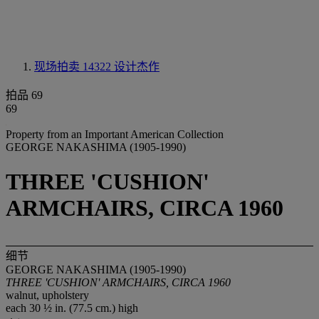
现场拍卖 14322
设计杰作
拍品 69
69
Property from an Important American Collection
GEORGE NAKASHIMA (1905-1990)
THREE 'CUSHION'
ARMCHAIRS, CIRCA 1960
细节
GEORGE NAKASHIMA (1905-1990)
THREE 'CUSHION' ARMCHAIRS, CIRCA 1960
walnut, upholstery
each 30 ½ in. (77.5 cm.) high