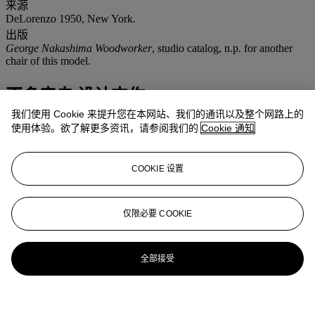
来源
DeLorenzo 1950, New York.
出版
George Nakashima Woodworker
, studio catalog, n.p. for another
chair of this model.
更多来自
设计杰作
我们使用 Cookie 来提升您在本网站、我们的通讯以及整个网路上的
使用体验。欲了解更多资讯，请参阅我们的
Cookie 通知
查看全部
查看全部
COOKIE 设置
仅限必要 COOKIE
全部接受