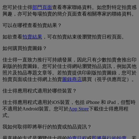
您可於佳士得
部門頁面
查看專家聯絡資料。如您對特定拍賣感
興趣，亦可於每場拍賣的簡介頁面查看相關專家的聯絡資料。
可以在哪裡查看拍賣結果？
如欲查看
拍賣結果
，可在拍賣結束後瀏覽拍賣日程頁面。
如何購買拍賣圖錄？
佳士得一直致力推行可持續發展，因此只有少數拍賣會推出印
刷版的拍賣圖錄。您可於佳士得網站瀏覽拍品資訊，例如其他
照片及拍品專題文章等。若拍賣提供印刷版拍賣圖錄，您可於
拍賣頁面或佳士得網上拍賣
圖錄商店
購買（視乎供應而定）。
佳士得應用程式適用於哪些裝置？
佳士得應用程式適用於iOS裝置，包括 iPhone 和 iPad，但暫時
不適用於Android裝置。您可於
App Store
下載佳士得應用程
式。
我如何取得即將舉行的拍賣或拍品資訊？
最直接的方式是瀏覽佳士得的
拍賣日程
或
即將舉行的拍賣
。若