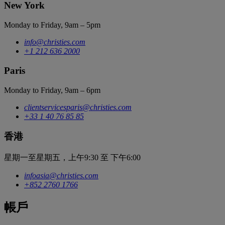
New York
Monday to Friday, 9am – 5pm
info@christies.com
+1 212 636 2000
Paris
Monday to Friday, 9am – 6pm
clientservicesparis@christies.com
+33 1 40 76 85 85
香港
星期一至星期五，上午9:30 至 下午6:00
infoasia@christies.com
+852 2760 1766
帳戶