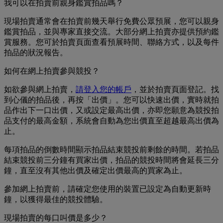
我可以在拍賣前親身鑑賞拍品嗎？
現場拍賣通常會在拍賣前幾天舉行免費公眾預展，您可以親身
鑑賞拍品，並與專家直接交流。大部分網上拍賣亦提供預約鑑
賞服務。您可於拍賣頁面查看預展時間、聯絡方式，以及每件
拍品的狀況報告。
如何在網上拍賣參與競投？
如欲參與網上拍賣，
請登入您的帳戶
，並於拍賣頁面登記。找
到心儀的拍品後，再按「出價」。您可以快速出價，實時就拍
品作出下一口出價，又或設定最高出價，亦即您願意為競投拍
品支付的最高金額，系統會自動為您出價直至超越最高出價為
止。
每項拍品的倒數時間顯示拍品結束競投前剩餘的時間。若拍品
結束競投前三分鐘有買家出價，拍品的競投時間將會延長三分
鐘，直至沒有其他出價及確定出價最高的買家為止。
參加網上拍賣前，請確定您使用的裝置已設定為自動更新時
鐘，以獲得最佳的競投體驗。
現場拍賣的每口叫價是多少？