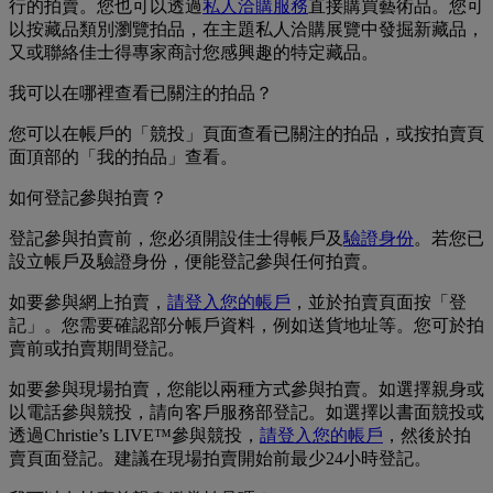
行的拍賣。您也可以透過
私人洽購服務
直接購買藝術品。您可
以按藏品類別瀏覽拍品，在主題私人洽購展覽中發掘新藏品，
又或聯絡佳士得專家商討您感興趣的特定藏品。
我可以在哪裡查看已關注的拍品？
您可以在帳戶的「競投」頁面查看已關注的拍品，或按拍賣頁
面頂部的「我的拍品」查看。
如何登記參與拍賣？
登記參與拍賣前，您必須開設佳士得帳戶及
驗證身份
。若您已
設立帳戶及驗證身份，便能登記參與任何拍賣。
如要參與網上拍賣，
請登入您的帳戶
，並於拍賣頁面按「登
記」。您需要確認部分帳戶資料，例如送貨地址等。您可於拍
賣前或拍賣期間登記。
如要參與現場拍賣，您能以兩種方式參與拍賣。如選擇親身或
以電話參與競投，請向客戶服務部登記。如選擇以書面競投或
透過Christie’s LIVE™參與競投，
請登入您的帳戶
，然後於拍
賣頁面登記。建議在現場拍賣開始前最少24小時登記。