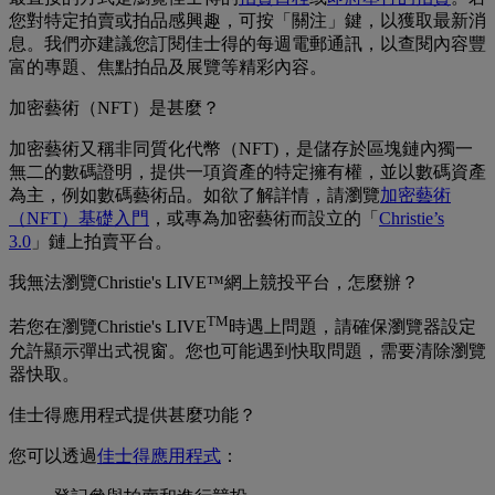
您對特定拍賣或拍品感興趣，可按「關注」鍵，以獲取最新消
息。我們亦建議您訂閱佳士得的每週電郵通訊，以查閱內容豐
富的專題、焦點拍品及展覽等精彩內容。
加密藝術（NFT）是甚麼？
加密藝術又稱非同質化代幣（NFT)，是儲存於區塊鏈內獨一
無二的數碼證明，提供一項資產的特定擁有權，並以數碼資產
為主，例如數碼藝術品。如欲了解詳情，請瀏覽
加密藝術
（NFT）基礎入門
，或專為加密藝術而設立的「
Christie’s
3.0
」鏈上拍賣平台。
我無法瀏覽Christie's LIVE™網上競投平台，怎麼辦？
TM
若您在瀏覽Christie's LIVE
時遇上問題，請確保瀏覽器設定
允許顯示彈出式視窗。您也可能遇到快取問題，需要清除瀏覽
器快取。
佳士得應用程式提供甚麼功能？
您可以透過
佳士得應用程式
：