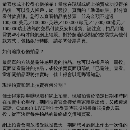
恭喜您成功投得心儀拍品！當您在現場或網上拍賣成功投得拍
品後，可以登入帳戶，於「競投」頁面的「準備結賬」部分查
看付款資訊。您可以查看拍品的發票，並為金額不超過
100,000 美元／100,000 英鎊／100,000 歐元／1,000,000港元／
100,000瑞士法郎的交易付款及安排送貨。請注意，拍品可能
需要48小時才能於網上結賬。對於超過此限額的交易或其他付
款方式，包括銀行轉賬，請參閱發票背頁。
如何追蹤心儀拍品？
最簡單的方法是關注感興趣的拍品。您可以在帳戶的「競投」
頁面查看關注的拍品，或按拍賣頁面頂部的「已關注」查看。
當相關拍品即將拍賣時，佳士得會以電郵通知您。
現場拍賣和網上拍賣有何分別？
佳士得定期舉辦現場和網上拍賣。現場拍賣於指定日期和時間
在拍賣中心舉行，期間拍賣官會接受買家親身出價，又或透過
電話、Christie’s LIVE™佳士得實時競投和書面競投參與競
投，從而決定每件拍品的最終成交價和買家。
網上拍賣會開放接受競投數天，期間您可於網上作出一次性的