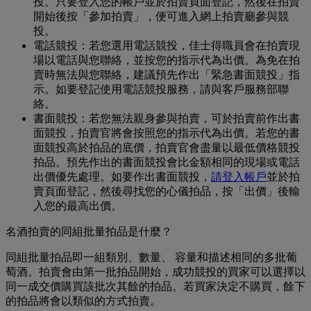
投。只要登入您的帳戶並於拍賣頁面登記，然後在拍賣
開始後按「參加拍賣」，便可進入網上拍賣廳參與競
投。
電話競投：若您選用電話競投，佳士得職員會在拍賣現
場以電話與您聯絡，並按您的指示代為出價。為免在拍
賣時無法與您聯絡，建議預先作出「緊急書面競投」指
示。如要登記使用電話競投服務，請與客戶服務部聯
絡。
書面競投：若您無法親身參與拍賣，可於拍賣前作出書
面競投，拍賣官將會按照您的指示代為出價。若您的書
面競投高於拍品的底價，拍賣官會盡量以最低價格競投
拍品。預先作出的書面競投會比金額相同的現場或電話
出價優先處理。如要作出書面競投，
請登入帳戶
並於拍
賣頁面登記，然後尋找您的心儀拍品，按「出價」後輸
入您的最高出價。
名酒拍賣的同組批量拍品是什麼？
同組批量拍品即一組類別、數量、 容量和描述相同的多批葡
萄酒。拍賣會由第一批拍品開始，成功競投的買家可以選擇以
同一成交價購買該批次其餘的拍品。若買家決定不購買，餘下
的拍品將會以類似的方式拍賣。