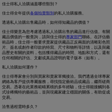
佳士得私人洽購涵蓋哪些類別？
佳士得全年提供
各個拍賣類別
的私人洽購服務。
透過私人洽購出售藏品時，如何得知藏品的價值？
佳士得樂意為您考慮透過私人洽購出售的藏品進行估值。有關
藏品價值的一般查詢，請與佳士得的
專家部門
聯絡。在評估藝
術品時，佳士得一般要求賣家提供藏品正反兩面的清晰彩色照
片、簽名或創作者印款的特寫、尺寸和物料等詳情，以及與藏
品歷史有關的資料，包括獲得藏品的時間、地點和方式，還有
任何相關的評估、文獻或真品證明的電子版本（如有）。
私人洽購如何運作？
佳士得專家會分別與買家和賣家單獨接洽。我們透過全球專家
網絡為客戶提供專屬服務，尋找指定藝術品或藏品，繼而磋商
交易。憑著在此業務範疇累積的多年經驗，佳士得能接觸到各
式珍稀獨特的藝術品，並與現藏家建立穩固的關係，有助促成
交易。
洽售過程需時多久？