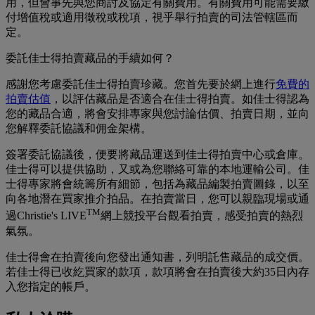
用，但會事先與您商討及協定有關費用。有關費用可能需要繳
付增值稅或適用徵稅或稅項，視乎舉行拍賣的司法管轄區而
定。
委託佳士得拍賣藏品的手續如何？
感謝您考慮委託佳士得拍賣珍藏。您首先要於網上進行
免費的
拍賣估值
，以評估藏品是否適合在佳士得拍賣。如佳士得認為
您的藏品合適，將會安排專家與您討論估價、拍賣日期，並向
您解釋委託協議和佣金架構。
簽署委託協議後，便要將藏品運送到佳士得拍賣中心或倉庫。
佳士得可以提供協助，又或為您聯絡可靠的本地運輸公司。佳
士得專家將會統籌所有細節，包括為藏品編製拍賣圖錄，以至
向各地潛在買家推介拍品。在拍賣當日，您可以親臨現場或通
TM
過Christie's LIVE
網上競投平台觀看拍賣，感受拍賣的熱烈
氣氛。
佳士得會在拍賣後向您發出通知書，列明託售藏品的成交價。
若佳士得已收紇買家的款項，款項將會在拍賣後大約35日內存
入您指定的帳戶。