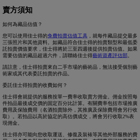
賣方須知
如何為藏品估值？
您可以使用佳士得的
免費拍賣估值工具
，就每件藏品提交最多
三張照片和其他資料。如藏品符合佳士得的拍賣類型和最低委
託拍賣價值要求，佳士得將於三至四週後提供拍賣估值。如果
需要估值的藏品超過六件，請聯絡佳士得
藝術資產評估部
。
請註意，佳士得拍賣來自二手市場的藝術品，無法接受個別藝
術家或其代表委託拍賣的作品。
委託佳士得拍賣的收費如何？
佳士得會就提供的服務按單一費率收取賣方佣金。佣金按照每
件拍品最後成交價的固定百分比計算。有關費率包括市場推廣
費用及保險費用（名酒拍賣除外，其推廣及保除費用會另行收
取）。若拍品以高於協定的高估價成交，將會另行收取2%表
現佣金。
佳士得亦可能向您收取運送、修復及裝裱等其他外部服務的費