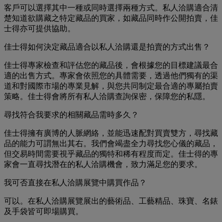
客戶可以選擇其中一種或同時選擇兩種方式。私人洽購適合清
楚知道欲購藏之特定藏品的買家，如藏品同時作公開拍賣，佳
士得亦可提供協助。
佳士得如何決定藏品適合以私人洽購還是拍賣的方式出售？
佳士得專家檢查和評估您的藏品後，會根據您的目標建議最合
適的出售方式。專家會依照您的具體需要，透過他們獨有的渠
道和對國際市場的專業見解，與您共同制定最合適的專屬拍賣
策略。佳士得會將所有私人洽購查詢保密，保障您的私隱。
尋找符合我要求的相關藏品需時多久？
佳士得擁有廣博的人脈網絡，並能迅速配對買賣雙方，尋找藏
品的能力可謂無出其右。我們會竭盡全力尋找您心儀的藏品，
但交易時間需要視乎藏品的獨特和稀有程度而定。佳士得的專
家會一直尋找潛在的私人洽購機會，致力滿足您的要求。
我可否直接在私人洽購展覽中購買作品？
可以。在私人洽購展覽展出的藝術品、工藝精品、珠寶、名錶
及手袋皆可即場購買。