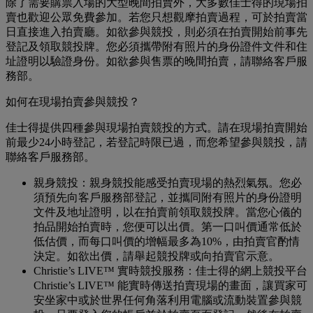
除了需要購票入場的大型晚間拍賣外，大多數佳士得的現場拍
賣也歡迎公眾免費參加。若您只想觀摩拍賣過程，可於拍賣當
日直接進入拍賣廳。如欲參與競投，則必須在拍賣開始前事先
登記及領取競投牌。您必須攜帶附有照片的身份證件文件和住
址證明以驗證身份。如欲參與售票的晚間拍賣，請聯絡客戶服
務部。
如何在現場拍賣參與競投？
佳士得提供四種參與現場拍賣競投的方式。請在現場拍賣開始
前最少24小時登記，若登記時限已過，而您希望參與競投，請
聯絡客戶服務部。
親身競投：親身競投能感受拍賣現場的熱烈氣氛。您必
須預先向客戶服務部登記，並攜同附有照片的身份證明
文件及地址證明，以在拍賣前領取競投牌。當您心儀的
拍品開始拍賣時，您便可以出價。第一口叫價通常低於
低估價，而每口叫價的增幅最多為10%，由拍賣官酌情
決定。如欲出價，請舉起競投牌或向拍賣官示意。
Christie’s LIVE™ 實時競投服務：佳士得的網上競投平台
Christie’s LIVE™ 能實時傳送拍賣現場的畫面，讓買家可
安坐家中或於世界任何角落利用電腦或流動裝置參與競