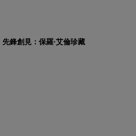
先鋒創見：保羅·艾倫珍藏