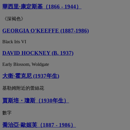
華西里·康定斯基（1866 - 1944）
《深褐色》
GEORGIA O'KEEFFE (1887-1986)
Black Iris VI
DAVID HOCKNEY (B. 1937)
Early Blossom, Woldgate
大衛·霍克尼 (1937年生)
基勒姆附近的蕾絲花
賈斯培・瓊斯（1930年生）
數字
喬治亞·歐姬芙（1887 - 1986）