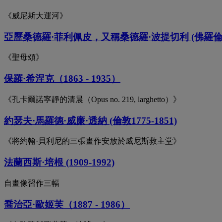
《威尼斯大運河》
亞歷桑德羅·菲利佩皮，又稱桑德羅·波提切利 (佛羅倫薩，14
《聖母頌》
保羅·希涅克（1863 - 1935）
《孔卡爾諾寧靜的清晨（Opus no. 219, larghetto）》
約瑟夫·馬羅德·威廉·透納 (倫敦1775-1851)
《將約翰·貝利尼的三張畫作安放於威尼斯救主堂》
法蘭西斯·培根 (1909-1992)
自畫像習作三幅
喬治亞·歐姬芙（1887 - 1986）