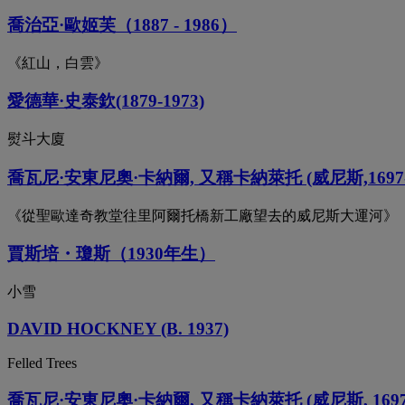
喬治亞·歐姬芙（1887 - 1986）
《紅山，白雲》
愛德華·史泰欽(1879-1973)
熨斗大廈
喬瓦尼·安東尼奧·卡納爾, 又稱卡納萊托 (威尼斯,1697-1
《從聖歐達奇教堂往里阿爾托橋新工廠望去的威尼斯大運河》
賈斯培・瓊斯（1930年生）
小雪
DAVID HOCKNEY (B. 1937)
Felled Trees
喬瓦尼·安東尼奧·卡納爾, 又稱卡納萊托 (威尼斯, 1697-