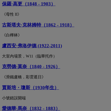
保羅·高更（1848 - 1903）
《母性 II》
古斯塔夫·克林姆特（1862 - 1918）
《白樺林》
盧西安·弗洛伊德 (1922-2011)
大室內場景，W11（臨華托作）
克勞德·莫奈（1840 - 1926）
《滑鐵盧橋，彩雲遮日》
賈斯培・瓊斯（1930年生）
小號錯誤開端
愛德華·馬奈（1832 - 1883）