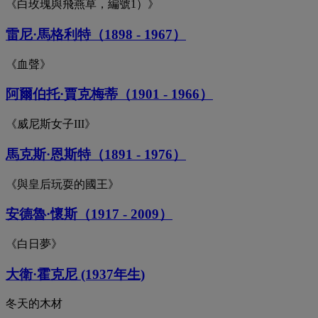
《白玫瑰與飛燕草，編號1）》
雷尼·馬格利特（1898 - 1967）
《血聲》
阿爾伯托·賈克梅蒂（1901 - 1966）
《威尼斯女子III》
馬克斯·恩斯特（1891 - 1976）
《與皇后玩耍的國王》
安德魯·懷斯（1917 - 2009）
《白日夢》
大衛·霍克尼 (1937年生)
冬天的木材