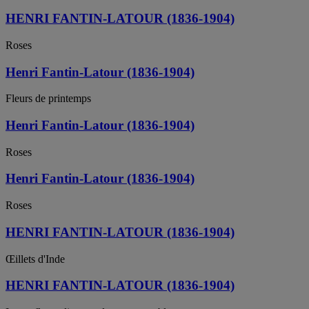
HENRI FANTIN-LATOUR (1836-1904)
Roses
Henri Fantin-Latour (1836-1904)
Fleurs de printemps
Henri Fantin-Latour (1836-1904)
Roses
Henri Fantin-Latour (1836-1904)
Roses
HENRI FANTIN-LATOUR (1836-1904)
Œillets d'Inde
HENRI FANTIN-LATOUR (1836-1904)