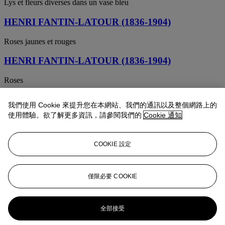
Lys et fleurs diverses dans un vase bleu
HENRI FANTIN-LATOUR (1836-1904)
Roses jaunes et rouges
HENRI FANTIN-LATOUR (1836-1904)
Roses
HENRI FANTIN-LATOUR (1836-1904)
我們使用 Cookie 來提升您在本網站、我們的通訊以及整個網路上的
使用體驗。欲了解更多資訊，請參閱我們的
Cookie 通知
Six roses
Henri Fantin-Latour (French, 1836-1904)
COOKIE 設定
White Lilacs
Henri Fantin-Latour (1836-1904)
僅限必要 COOKIE
Fleurs d'automne
全部接受
Henri Fantin-Latour (1836-1904)