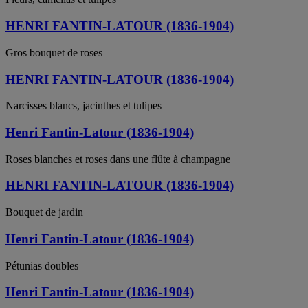
HENRI FANTIN-LATOUR (1836-1904)
Gros bouquet de roses
HENRI FANTIN-LATOUR (1836-1904)
Narcisses blancs, jacinthes et tulipes
Henri Fantin-Latour (1836-1904)
Roses blanches et roses dans une flûte à champagne
HENRI FANTIN-LATOUR (1836-1904)
Bouquet de jardin
Henri Fantin-Latour (1836-1904)
Pétunias doubles
Henri Fantin-Latour (1836-1904)