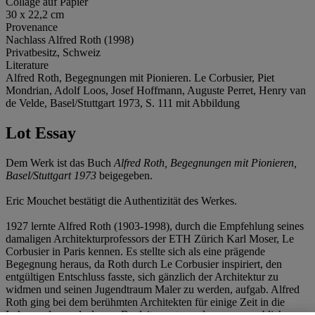
Collage auf Papier
30 x 22,2 cm
Provenance
Nachlass Alfred Roth (1998)
Privatbesitz, Schweiz
Literature
Alfred Roth, Begegnungen mit Pionieren. Le Corbusier, Piet
Mondrian, Adolf Loos, Josef Hoffmann, Auguste Perret, Henry van
de Velde, Basel/Stuttgart 1973, S. 111 mit Abbildung
Lot Essay
Dem Werk ist das Buch
Alfred Roth, Begegnungen mit Pionieren,
Basel/Stuttgart 1973
beigegeben.
Eric Mouchet bestätigt die Authentizität des Werkes.
1927 lernte Alfred Roth (1903-1998), durch die Empfehlung seines
damaligen Architekturprofessors der ETH Zürich Karl Moser, Le
Corbusier in Paris kennen. Es stellte sich als eine prägende
Begegnung heraus, da Roth durch Le Corbusier inspiriert, den
entgültigen Entschluss fasste, sich gänzlich der Architektur zu
widmen und seinen Jugendtraum Maler zu werden, aufgab. Alfred
Roth ging bei dem berühmten Architekten für einige Zeit in die
Lehre und war als dessen Bauleiter unter anderem massgeblich an