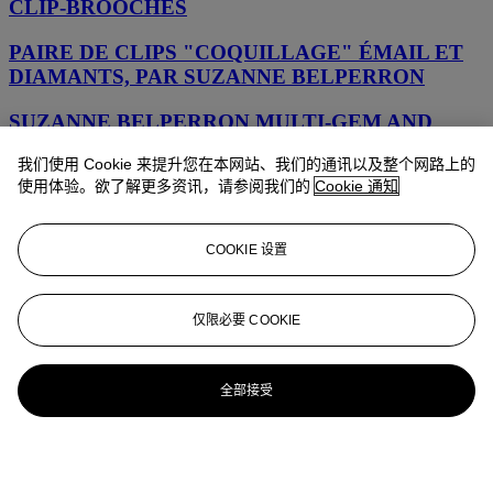
CLIP-BROOCHES
PAIRE DE CLIPS "COQUILLAGE" ÉMAIL ET
DIAMANTS, PAR SUZANNE BELPERRON
SUZANNE BELPERRON MULTI-GEM AND
DIAMOND CHARM BRACELET
我们使用 Cookie 来提升您在本网站、我们的通讯以及整个网路上的
使用体验。欲了解更多资讯，请参阅我们的
Cookie 通知
SET OF MULTI-GEM AND DIAMOND
JEWELRY, SUZANNE BELPERRON
COOKIE 设置
SUZANNE BELPERRON EMERALD AND
ENAMEL 'VAGUE' BANGLE
仅限必要 COOKIE
A PAIR OF DIAMOND, PLATINUM AND GOLD
CLIP BROOCHES, BY SUZANNE BELPERRON
全部接受
SUZANNE BELPERRON BROCHE
CALCÉDOINE, ÉMERAUDE ET DIAMANTS
'FLEUR'