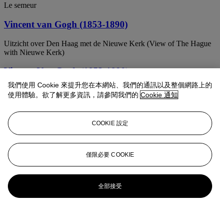
Le semeur
Vincent van Gogh (1853-1890)
Uitzicht over Den Haag met de Nieuwe Kerk (View of The Hague
with Nieuwe Kerk)
Vincent Van Gogh (1853-1890)
我們使用 Cookie 來提升您在本網站、我們的通訊以及整個網路上的
Boerderij
使用體驗。欲了解更多資訊，請參閱我們的
Cookie 通知
Vincent Van Gogh (1853-1890)
COOKIE 設定
Vrouw Zittend voor een Geopende Deur, Aardappels Schillend
(Woman Seated Before an Open Door, Peeling Potatoes)
Vincent Van Gogh (1853-1890)
僅限必要 COOKIE
Weaver
全部接受
Vincent Van Gogh (1853-1890)
Sloot en kleine brug