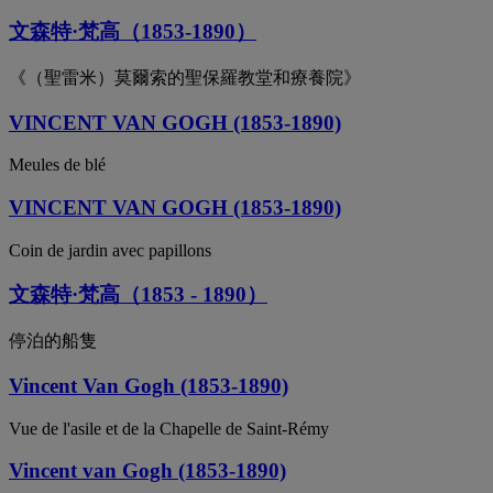
文森特·梵高（1853-1890）
《（聖雷米）莫爾索的聖保羅教堂和療養院》
VINCENT VAN GOGH (1853-1890)
Meules de blé
VINCENT VAN GOGH (1853-1890)
Coin de jardin avec papillons
文森特·梵高（1853 - 1890）
停泊的船隻
Vincent Van Gogh (1853-1890)
Vue de l'asile et de la Chapelle de Saint-Rémy
Vincent van Gogh (1853-1890)