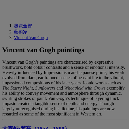
瀏覽全部
藝術家
Vincent Van Gogh
Vincent van Gogh paintings
Vincent van Gogh’s paintings are characterised by expressive
brushwork, bold colour contrasts and a sense of emotional intensity.
Heavily influenced by Impressionism and Japanese prints, his work
evolved from dark, earth-toned scenes of peasant life to the vibrant,
impassioned compositions of his later years. Iconic works such as
The Starry Night
,
Sunflowers
and
Wheatfield with Crows
exemplify
his ability to convey movement and atmosphere through dynamic,
swirling strokes of paint. Van Gogh’s technique of layering thick
impasto created a tangible sense of depth and energy. Though
largely unrecognised during his lifetime, his paintings are now
regarded as some of the most significant in Western art.
文森特·梵高（1853 - 1890）