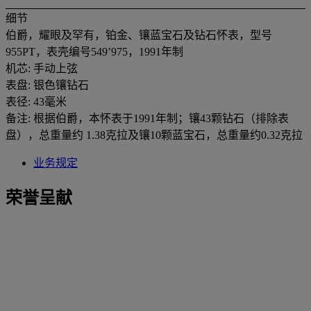
细节
伯爵，耀眼及罕有，铂金、镶蓝宝石及钻石怀表，型号
955PT，表壳编号549’975，1991年制
机芯: 手动上弦
表盘: 银色镶钻石
表径: 43毫米
备注: 根据伯爵，本怀表于1991年制；镶43颗钻石（排除表
盘），总重量约 1.38克拉及镶10颗蓝宝石，总重量约0.32克拉
业务规定
荣誉呈献