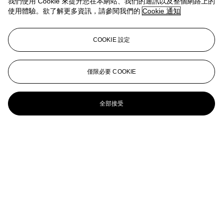
我們使用 Cookie 來提升您在本網站、我們的通訊以及整個網路上的
Head of a Peasant Woman: Left Profile
使用體驗。欲了解更多資訊，請參閱我們的
Cookie 通知
VINCENT VAN GOGH (1853-1890)
COOKIE 設定
Visser met een Mand op zijn Rug (Fisherman with Basket on his
Back)
文森．梵谷
僅限必要 COOKIE
漁夫頭像 (四份之三側臉肖像)
全部接受
Vincent Van Gogh (1853-1890)
Oude Man en Vrouw