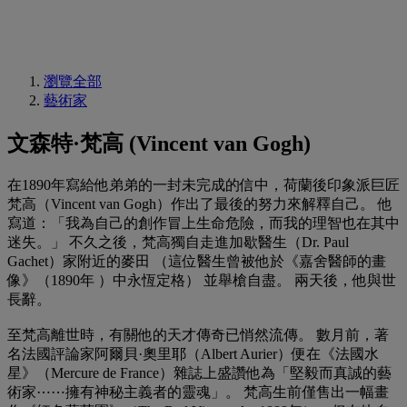
瀏覽全部
藝術家
文森特·梵高 (Vincent van Gogh)
在1890年寫給他弟弟的一封未完成的信中，荷蘭後印象派巨匠
梵高（Vincent van Gogh）作出了最後的努力來解釋自己。 他
寫道：「我為自己的創作冒上生命危險，而我的理智也在其中
迷失。」 不久之後，梵高獨自走進加歇醫生（Dr. Paul
Gachet）家附近的麥田 （這位醫生曾被他於《嘉舍醫師的畫
像》（1890年 ）中永恆定格） 並舉槍自盡。 兩天後，他與世
長辭。
至梵高離世時，有關他的天才傳奇已悄然流傳。 數月前，著
名法國評論家阿爾貝·奧里耶（Albert Aurier）便在《法國水
星》（Mercure de France）雜誌上盛讚他為「堅毅而真誠的藝
術家⋯⋯擁有神秘主義者的靈魂」。 梵高生前僅售出一幅畫