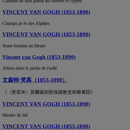
Cabanes de bois parmi les oliviers et cyprès
VINCENT VAN GOGH (1853-1890)
Champs pr ès des Alpilles
VINCENT VAN GOGH (1853-1890)
Jeune homme au bleuet
Vincent van Gogh (1853-1890)
Arbres dans le jardin de l'asile
文森特·梵高（1853-1890）
《（聖雷米）莫爾索的聖保羅教堂和療養院》
VINCENT VAN GOGH (1853-1890)
Meules de blé
VINCENT VAN GOGH (1853-1890)