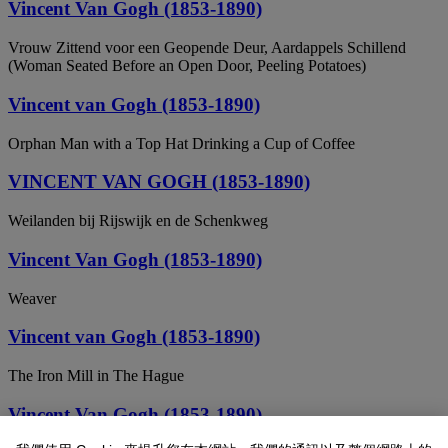
Vincent Van Gogh (1853-1890)
Vrouw Zittend voor een Geopende Deur, Aardappels Schillend
(Woman Seated Before an Open Door, Peeling Potatoes)
Vincent van Gogh (1853-1890)
Orphan Man with a Top Hat Drinking a Cup of Coffee
VINCENT VAN GOGH (1853-1890)
Weilanden bij Rijswijk en de Schenkweg
Vincent Van Gogh (1853-1890)
Weaver
Vincent van Gogh (1853-1890)
The Iron Mill in The Hague
Vincent Van Gogh (1853-1890)