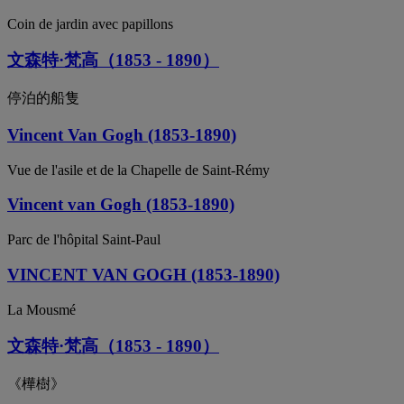
Coin de jardin avec papillons
文森特·梵高（1853 - 1890）
停泊的船隻
Vincent Van Gogh (1853-1890)
Vue de l'asile et de la Chapelle de Saint-Rémy
Vincent van Gogh (1853-1890)
Parc de l'hôpital Saint-Paul
VINCENT VAN GOGH (1853-1890)
La Mousmé
文森特·梵高（1853 - 1890）
《樺樹》