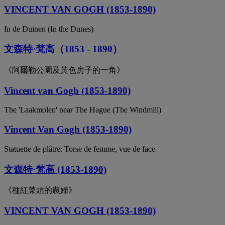
VINCENT VAN GOGH (1853-1890)
In de Duinen (In the Dunes)
文森特·梵高（1853 - 1890）
《阿爾勒公園及黃色房子的一角》
Vincent van Gogh (1853-1890)
The 'Laakmolen' near The Hague (The Windmill)
Vincent Van Gogh (1853-1890)
Statuette de plâtre: Torse de femme, vue de face
文森特·梵高 (1853-1890)
《種紅菜頭的農婦》
VINCENT VAN GOGH (1853-1890)