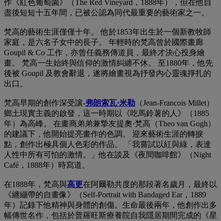
作《紅色葡萄園》（The Red Vineyard，1888年），但在他自
盡後短短十五年間，已被公認為同代最重要的藝術家之一。
梵高的藝術生涯僅僅十年。 他於1853年出生於一個新教牧師
家庭，是六名子女中的長子。 年輕時的梵高曾於國際畫廊
Goupil & Co 工作，亦曾任義務傳道員，最終才決心投身繪
畫。 梵高一生始終與信仰的激情糾纏不休。 至1880年，他先
後被 Goupil 及教會辭退，遂將繪畫視為抒發內心靈魂掙扎的
出口。
梵高早期的創作深受讓-
弗朗索瓦·米勒
（Jean-Francois Millet）
鄉土現實主義的啟發，這一時期以《吃馬鈴薯的人》（1885
年）為高峰。 在畫商弟弟兼摯友提奧·梵高（Theo van Gogh）
的建議下，他開始提亮畫作的色調。 迎來藝術生涯的轉捩
點，創作出極具個人色彩的作品。 「我嘗試以紅與綠，表達
人性中所有可怕的激情。」他在談及《夜間咖啡館》（Night
Café，1888年）時寫道。
在1888年，梵高與
高更
在阿爾勒共度的那段著名歲月，最終以
《纏繃帶的自畫像》（Self-Portrait with Bandaged Ear，1889
年）記錄下他精神與身體的創傷。生命最後兩年，他創作出多
幅傳世名作，包括於普羅旺斯療養院自我隱居期間完成的《星