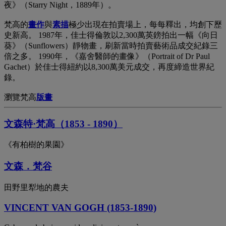
夜》（Starry Night，1889年）。
梵高的
畫作
與
素描
極少出現在拍賣場上，每每釋出，均創下歷
史新高。 1987年，佳士得倫敦以2,300萬英鎊拍出一幅《向日
葵》（Sunflowers）靜物畫，刷新當時拍賣藝術品成交紀錄三
倍之多。 1990年，《嘉舍醫師的畫像》（Portrait of Dr Paul
Gachet）於佳士得紐約以8,300萬美元成交，再度締造世界紀
錄。
瀏覽梵高
版畫
文森特·梵高（1853 - 1890）
《有柏樹的果園》
文森．梵谷
田野里犁地的農夫
VINCENT VAN GOGH (1853-1890)