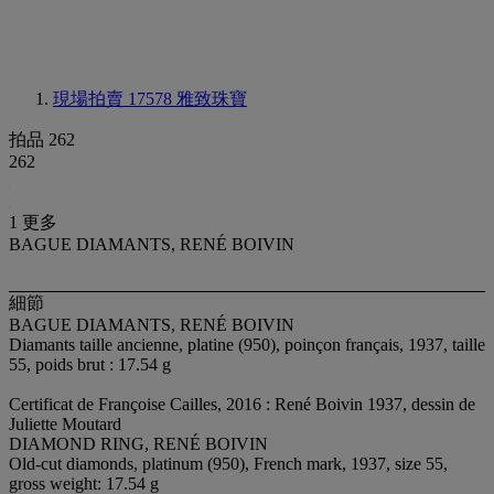
現場拍賣 17578
雅致珠寶
拍品 262
262
1 更多
BAGUE DIAMANTS, RENÉ BOIVIN
細節
BAGUE DIAMANTS, RENÉ BOIVIN
Diamants taille ancienne, platine (950), poinçon français, 1937, taille
55, poids brut : 17.54 g
Certificat de Françoise Cailles, 2016 : René Boivin 1937, dessin de
Juliette Moutard
DIAMOND RING, RENÉ BOIVIN
Old-cut diamonds, platinum (950), French mark, 1937, size 55,
gross weight: 17.54 g